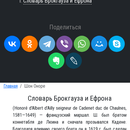
Словарь Брокгауза и Ефрона
Поделиться
Главная
Шон Оноре
Словарь Брокгауза и Ефрона
(Honoré d'Albert d'Ailly seigneur de Cadenet duc de Chaulnes,
1581—1649) — французский маршал. Ш. был братом
коннетабля де Люина и сначала прозывался Кадене.
Благодаря влиянию своего брата он в 1619 г. был сделан