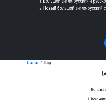
Большой англо-русский и русско
Новый большой англо-русский 
Главная
flung
Б
flʌŋ past и
Источник: