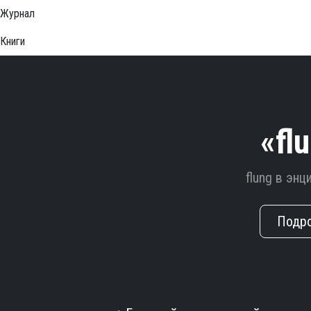
Журнал
Книги
«fl
flung в эн
Подр