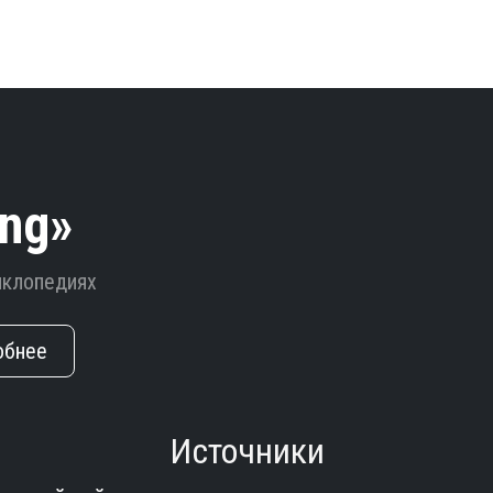
ung»
циклопедиях
обнее
Источники