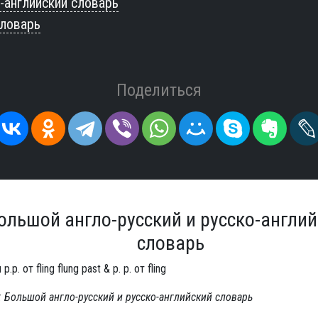
-английский словарь
словарь
Поделиться
ольшой англо-русский и русско-англи
словарь
 p.p. от fling flung past & p. p. от fling
 Большой англо-русский и русско-английский словарь