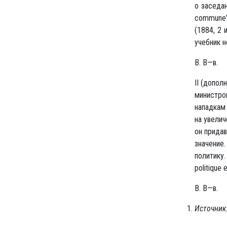
о заседан
commune" 
(1884, 2 
учебник н
В. В—в.
II (допол
министро
нападкам 
на увелич
он придав
значение.
политику. 
politique 
В. В—в.
Источник: