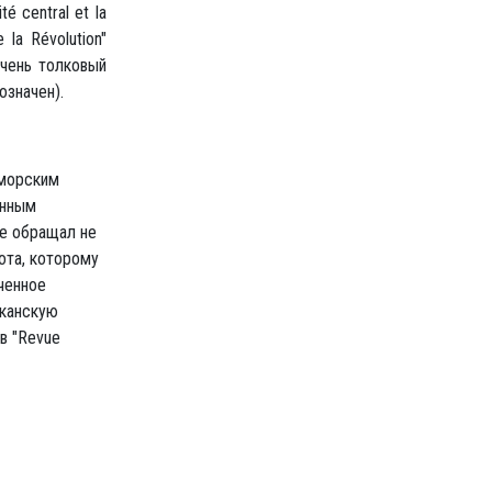
é central et la
la Révolution"
 очень толковый
означен).
 морским
енным
ие обращал не
ота, которому
ченное
иканскую
(в "Revue