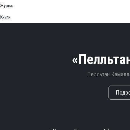
Журнал
Книги
«Пелльта
Пелльтан Камилл
Подр