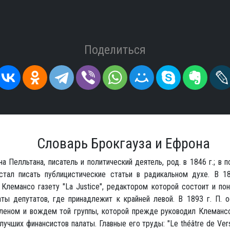
Поделиться
Словарь Брокгауза и Ефрона
а Пелльтана, писатель и политический деятель, род. в 1846 г.; в 
стал писать публицистические статьи в радикальном духе. В 18
Клемансо газету "La Justice", редактором которой состоит и пон
аты депутатов, где принадлежит к крайней левой. В 1893 г. П. 
леном и вождем той группы, которой прежде руководил Клемансо.
лучших финансистов палаты. Главные его труды: "Le théâtre de Vers