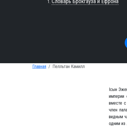
Словарь Брокгауза и Ефрона
Главная
Пелльтан Камилл
Iсын Эжен
империи 
вместе с 
член пал
видным ч
одним из 