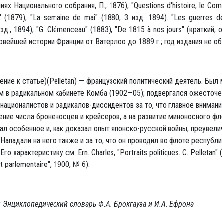
иях Национального собрания, П., 1876), "Questions d'histoire; le Comit
(1879), "La semaine de mai" (1880, 3 изд. 1894), "Les guerres de 
изд., 1894), "G. Clémenceau" (1883), "De 1815 à nos jours" (краткий,
овейшей истории Франции от Ватерлоо до 1889 г.; год издания не об
нение к статье)(Pelletan) — французский политический деятель. Был
м в радикальном кабинете Комба (1902—05); подвергался ожесточ
националистов и радикалов-диссидентов за то, что главное вниман
ение числа броненосцев и крейсеров, а на развитие миноносного фл
ал особенное и, как доказал опыт японско-русской войны, преувели
 Нападали на него также и за то, что он проводил во флоте республ
Его характеристику см. Ern. Charles, "Portraits politiques. С. Pelletan" 
et parlementaire", 1900, № 6).
 Энциклопедический словарь Ф.А. Брокгауза и И.А. Ефрона