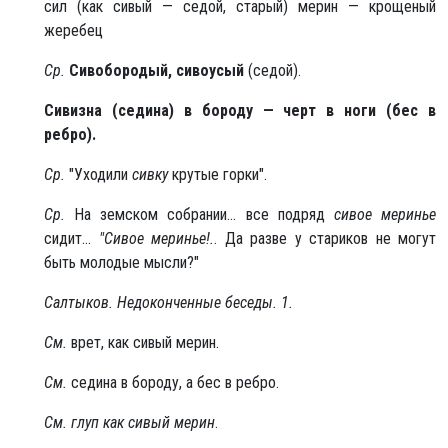
сил (как сивый — седой, старый) мерин — крощеный
жеребец
Ср.
Сивобородый, сивоусый
(седой).
Сивизна (седина) в бороду — черт в ноги (бес в
ребро).
Ср.
"Уходили
сивку
крутые горки".
Ср.
На земском собрании... все подряд
сивое меринье
сидит...
"Сивое меринье!.
. Да разве у стариков не могут
быть молодые мысли?"
Салтыков. Недоконченные беседы. 1.
См.
врет, как сивый мерин.
См.
седина в бороду, а бес в ребро.
См.
глуп как сивый мерин
.