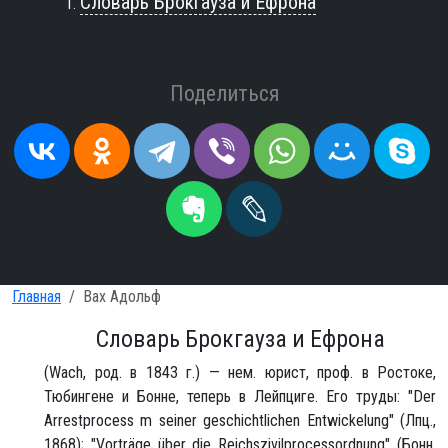
Словарь Брокгауза и Ефрона
Поделиться
Главная
Вах Адольф
Словарь Брокгауза и Ефрона
(Wach, род. в 1843 г.) — нем. юрист, проф. в Ростоке,
Тюбингене и Бонне, теперь в Лейпциге. Его труды: "Der
Arrestprocess m seiner geschichtlichen Entwickelung" (Лпц.,
1868); "Vorträge über die Reichszivilprocessordnung" (Бонн,