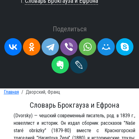
Словарь Брокгауза и Ефрона
Поделиться
Главная
Дворский, Франц
Словарь Брокгауза и Ефрона
(Dvorsky) — чешский современный писатель, род. в 1839 г.,
новеллист и историк. Он издал сборник рассказов "Naše
staré obràzky" (1879-80) вместе с Красногорской
трагедией "Harantova Žena" (1880) и исторические труды: