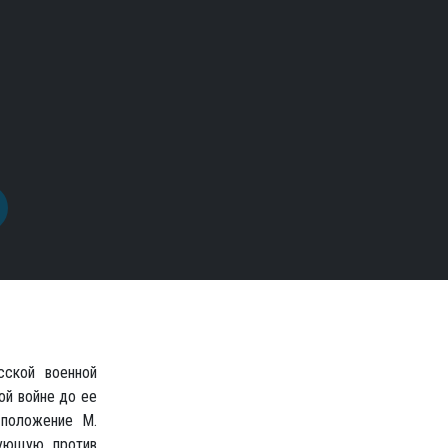
сской военной
ой войне до ее
 положение М.
вующую против