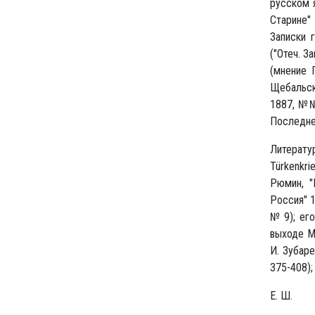
русском я
Старине" 
Записки 
("Отеч. За
(мнение 
Щебальско
1887, №№ 
Последне
Литератур
Türkenkrie
Рюмин, "
Россия" 1
№ 9); его
выходе М.
И. Зубаре
375-408);
Е. Ш.