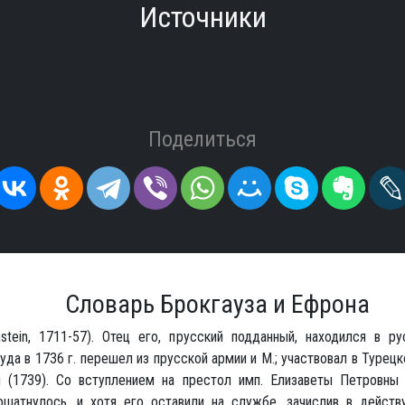
Источники
Поделиться
Словарь Брокгауза и Ефрона
stein, 1711-57). Отец его, прусский подданный, находился в ру
уда в 1736 г. перешел из прусской армии и М.; участвовал в Турецк
я (1739). Со вступлением на престол имп. Елизаветы Петровны
ошатнулось, и хотя его оставили на службе, зачислив в дейст