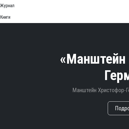
Журнал
Книги
«Манштейн 
Гер
Манштейн Христофор-Г
Подр