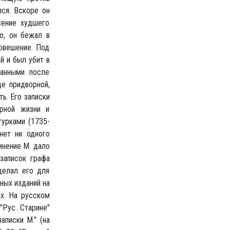
ся. Вскоре он
сение худшего
го, он бежал в
повешение. Под
й и был убит в
санными после
де придворной,
ь. Его записки
орной жизни и
турками (1735-
нет ни одного
инение М. дало
 записок графа
делал его для
ных изданий на
х. На русском
"Рус. Старине"
аписки М." (на