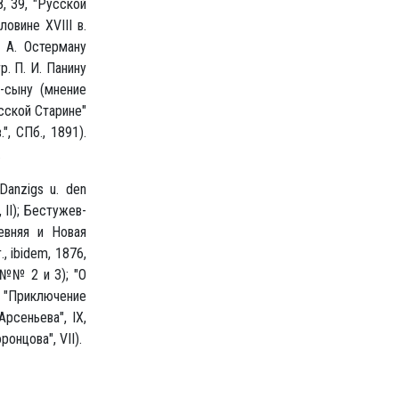
8, 39, "Русской
овине XVIII в.
. А. Остерману
гр. П. И. Панину
у-сыну (мнение
усской Старине"
", СПб., 1891).
.
 Danzigs u. den
, II); Бестужев-
евняя и Новая
, ibidem, 1876,
, №№ 2 и 3); "О
, "Приключение
Арсеньева", IX,
онцова", VII).