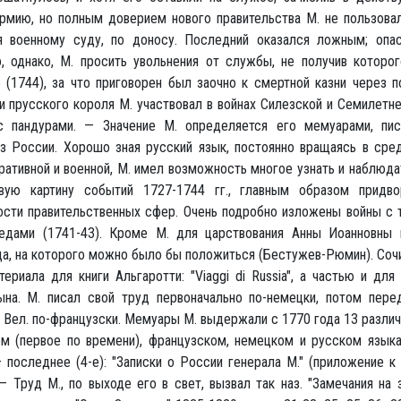
рмию, но полным доверием нового правительства М. не пользовал
я военному суду, по доносу. Последний оказался ложным; опа
о, однако, М. просить увольнения от службы, не получив которо
 (1744), за что приговорен был заочно к смертной казни через 
 прусского короля М. участвовал в войнах Силезской и Семилетне
с пандурами. — Значение М. определяется его мемуарами, пи
из России. Хорошо зная русский язык, постоянно вращаясь в сре
ативной и военной, М. имел возможность многое узнать и наблюдат
ую картину событий 1727-1744 гг., главным образом придв
ости правительственных сфер. Очень подробно изложены войны с 
едами (1741-43). Кроме М. для царствования Анны Иоанновны 
ца, на которого можно было бы положиться (Бестужев-Рюмин). Соч
ериала для книги Альгаротти: "Viaggi di Russia", а частью и для
ына. М. писал свой труд первоначально по-немецки, потом пере
Вел. по-французски. Мемуары М. выдержали с 1770 года 13 различ
ом (первое по времени), французском, немецком и русском языка
последнее (4-е): "Записки о России генерала М." (приложение к 
 — Труд М., по выходе его в свет, вызвал так наз. "Замечания на з