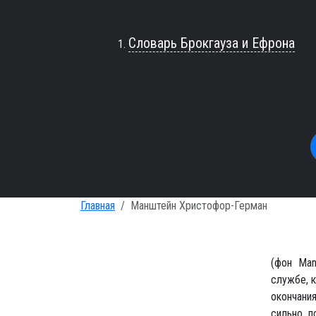
Словарь Брокгауза и Ефрона
Главная
Манштейн Христофор-Герман
(фон Man
службе, к
окончани
сильно п