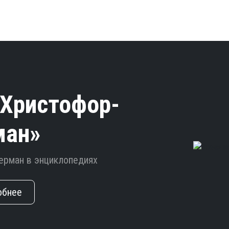
Христофор-
ман»
ерман в энциклопедиях
обнее