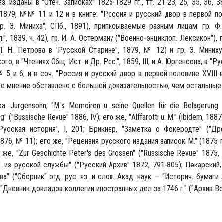
з. изданы в "Отеч. Записках" 1825-1829 гг., тт. 21-23, 25, 35, 36, 3
1879, №№ 11 и 12 и в книге: "Россия и русский двор в первой пол
гр. Э. Миниха", СПб., 1891), приписываемые разным лицам: гр. Ф
п.", 1839, ч. 42), гр. И. А. Остерману ("Военно-энциклоп. Лексикон"), 
П. Н. Петрова в "Русской Старине", 1879, № 12) и гр. Э. Миних
го, в "Чтениях Общ. Ист. и Др. Рос.", 1859, III, и А. Юргенсона, в "Р
5 и 6, и в соч. "Россия и русский двор в первой половине XVIII в.
е мнение обставлено с большей доказательностью, чем остальные
а. Jurgensohn, "M.'s Memoiren u. seine Quellen für die Belagerung
g" ("Bussische Revue" 1886, IV); его же, "Alffarotti u. M." (ibidem, 1887
Русская история", I, 201; Брикнер, "Заметка о Фокеродте" ("Др
876, № 11); его же, "Рецензия русского издания записок М." (1875 г.
 же, "Zur Geschichte Peter's des Grossen" ("Russische Revue" 1875
 из русской службы" ("Русский Архив" 1872, 791-805); Пекарский
ва" ("Сборник" отд. рус. яз. и слов. Акад. наук — "Историч. бумаги 
 "Дневник докладов коллегии иностранных дел за 1746 г." ("Архив Вор