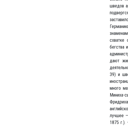
шведов а
подвергс
заставил
Германию
знаменами
схватке 
бегства 
администр
дают жив
деятельн
39) и шв
иностран
много мат
Миниха-с
Фридриха 
английск
лучшее — 
1875 г.).