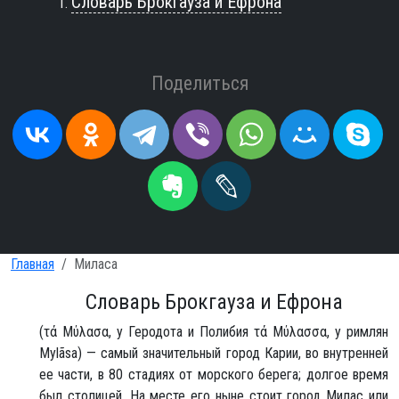
Словарь Брокгауза и Ефрона
Поделиться
Главная
Миласа
Словарь Брокгауза и Ефрона
(τά Μύλασα, y Геродота и Полибия τά Μύλασσα, у римлян
Mylãsa) — самый значительный город Карии, во внутренней
ее части, в 80 стадиях от морского берега; долгое время
был столицей. На месте его ныне стоит город Милас или