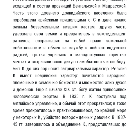
входящей в состав провинций Бенгальской и Мадрасской.
Часть этого древнего дравидийского населения была
порабощена арийскими пришельцами с С и дала начало
разным безземельным низшим кастам; другая часть
удержала свои земли и превратилась в земледельцев-
ратников, сохранивших за собой право земельной
собственности в обмен за службу в войсках индусских
раджей; третьи укрылись в малодоступных гористых
местах и сохранили свою дикую самобытность и свободу.
Быт К. до сих пор носит патриархальный характер. Религия
К. имеет неарийский характер: почитаются народные,
племенные и семейные божества и множество злых духов
и демонов. Еще в начале XIX ст. богу жатвы приносились
человеческие жертвы. В 1835 г. К. поступили под
английское управление, и обычай этот прекратился; в тоже
время прекратилось и практиковавшееся, по крайней мере
у некоторых К., убийство новорожденных девочек. В 1837-
45 гг. завершилось и объединение К., представлявших до