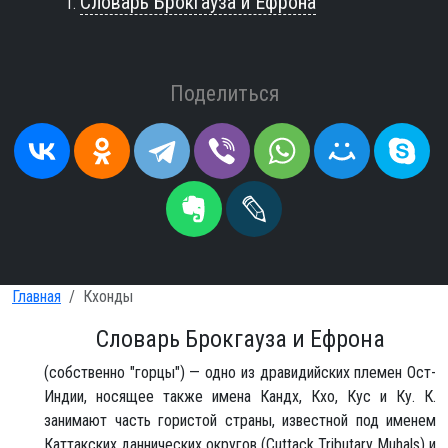
Словарь Брокгауза и Ефрона
Поделиться
Главная
Кхонды
Словарь Брокгауза и Ефрона
(собственно "горцы") — одно из дравидийских племен Ост-
Индии, носящее также имена Кандх, Кхо, Кус и Ку. К.
занимают часть гористой страны, известной под именем
Каттакских даннических округов (Cuttack Tributary Muhals) и