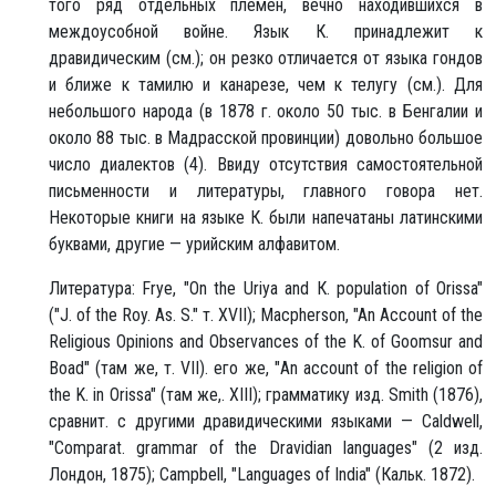
того ряд отдельных племен, вечно находившихся в
междоусобной войне. Язык К. принадлежит к
дравидическим (см.); он резко отличается от языка гондов
и ближе к тамилю и канарезе, чем к телугу (см.). Для
небольшого народа (в 1878 г. около 50 тыс. в Бенгалии и
около 88 тыс. в Мадрасской провинции) довольно большое
число диалектов (4). Ввиду отсутствия самостоятельной
письменности и литературы, главного говора нет.
Некоторые книги на языке К. были напечатаны латинскими
буквами, другие — урийским алфавитом.
Литература: Frye, "On the Uriya and К. population of Orissa"
("J. of the Roy. As. S." т. XVII); Macpherson, "An Account of the
Religious Opinions and Observances of the K. of Goomsur and
Boad" (там же, т. VII). его же, "An account of the religion of
the K. in Orissa" (там же,. XIII); грамматику изд. Smith (1876),
сравнит. с другими дравидическими языками — Caldwell,
"Comparat. grammar of the Dravidian languages" (2 изд.
Лондон, 1875); Campbell, "Languages of India" (Кальк. 1872).