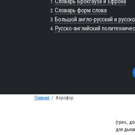
Словарь Брокгауза и Ефрона
Словарь форм слова
Большой англо-русский и русско
Русско-английский политехниче
Главная
Аэрофор
(греч., 
для дыхан