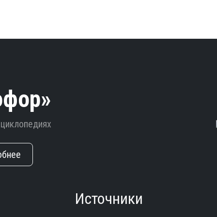
офор»
нциклопедиях
обнее
Источники