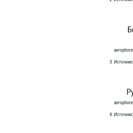
Б
aerophore
Источник:
Р
aerophore
Источник