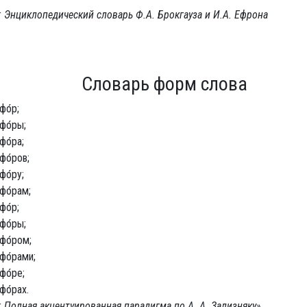
 Энциклопедический словарь Ф.А. Брокгауза и И.А. Ефрона
Словарь форм слова
фо́р;
фо́ры;
фо́ра;
фо́ров;
фо́ру;
фо́рам;
фо́р;
фо́ры;
фо́ром;
фо́рами;
фо́ре;
фо́рах.
 Полная акцентуированная парадигма по А. А. Зализняку»