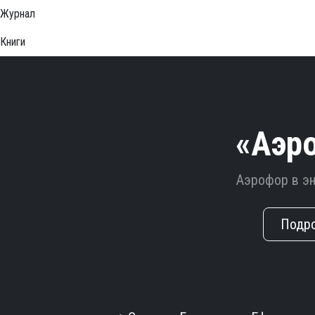
Журнал
Книги
«Аэр
Аэрофор в э
Подр