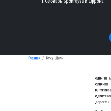
Словарь Брокгауза и Ефрона
Главная
Куку-Шили
один из 
слияния 
вытягива
единстве
дороге в 