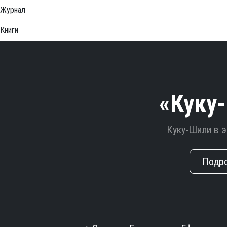
Журнал
Книги
«Куку
Куку-Шили в 
Подр