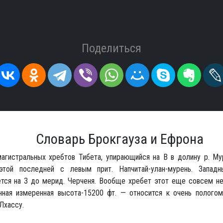
Поделиться
Словарь Брокгауза и Ефрона
магистральных хребтов Тибета, упирающийся на В в долину р. Му
этой последней с левым прит. Напчитай-улан-мурень. Запад
ется на З до мерид. Черченя. Вообще хребет этот еще совсем не
нная измеренная высота-15200 фт. — относится к очень пологом
Лхассу.