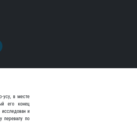
р-усу, в месте
ный его конец
 исследован и
у перевалу по