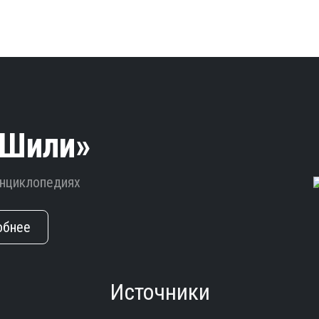
-Шили»
энциклопедиях
обнее
Источники