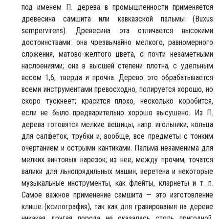
под именем П. дерева в промышленности применяется
древесина самшита или кавказской пальмы (Buxus
sempervirens). Древесина эта отличается высокими
достоинствами: она чрезвычайно мелкого, равномерного
сложения, матово-желтого цвета, с почти незаметными
наслоениями; она в высшей степени плотна, с удельным
весом 1,6, тверда и прочна. Дерево это обрабатывается
всеми инструментами превосходно, полируется хорошо, но
скоро тускнеет; красится плохо, несколько коробится,
если не было предварительно хорошо высушено. Из П.
дерева готовятся мелкие вещицы, напр. игольники, кольца
для салфеток, трубки и, вообще, все предметы с тонким
очертанием и острыми кантиками. Пальма незаменима для
мелких винтовых нарезок; из нее, между прочим, точатся
валики для льнопрядильных машин, веретена и некоторые
музыкальные инструменты, как флейты, кларнеты и т. п.
Самое важное применение самшита — это изготовление
клише (ксилография), так как для гравирования на дереве
никакая другая порода не оказалась столь пригодной.