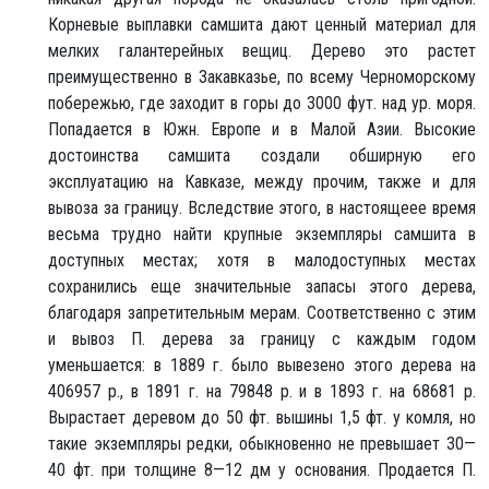
Корневые выплавки самшита дают ценный материал для
мелких галантерейных вещиц. Дерево это растет
преимущественно в Закавказье, по всему Черноморскому
побережью, где заходит в горы до 3000 фут. над ур. моря.
Попадается в Южн. Европе и в Малой Азии. Высокие
достоинства самшита создали обширную его
эксплуатацию на Кавказе, между прочим, также и для
вывоза за границу. Вследствие этого, в настоящеее время
весьма трудно найти крупные экземпляры самшита в
доступных местах; хотя в малодоступных местах
сохранились еще значительные запасы этого дерева,
благодаря запретительным мерам. Соответственно с этим
и вывоз П. дерева за границу с каждым годом
уменьшается: в 1889 г. было вывезено этого дерева на
406957 р., в 1891 г. на 79848 р. и в 1893 г. на 68681 р.
Вырастает деревом до 50 фт. вышины 1,5 фт. у комля, но
такие экземпляры редки, обыкновенно не превышает 30—
40 фт. при толщине 8—12 дм у основания. Продается П.