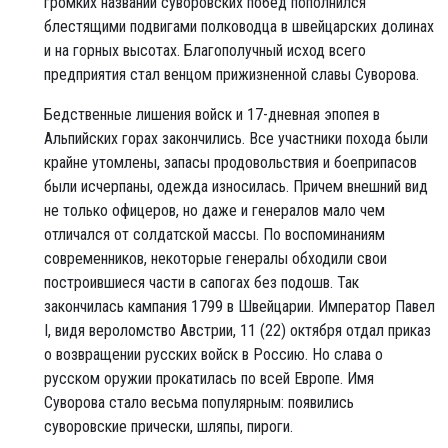
громких названий суворовских побед пополнился
блестящими подвигами полководца в швейцарских долинах
и на горных высотах. Благополучный исход всего
предприятия стал венцом прижизненной славы Суворова.
Бедственные лишения войск и 17-дневная эпопея в
Альпийских горах закончились. Все участники похода были
крайне утомлены, запасы продовольствия и боеприпасов
были исчерпаны, одежда износилась. Причем внешний вид
не только офицеров, но даже и генералов мало чем
отличался от солдатской массы. По воспоминаниям
современников, некоторые генералы обходили свои
построившиеся части в сапогах без подошв. Так
закончилась кампания 1799 в Швейцарии. Император Павел
I, видя вероломство Австрии, 11 (22) октября отдал приказ
о возвращении русских войск в Россию. Но слава о
русском оружии прокатилась по всей Европе. Имя
Суворова стало весьма популярным: появились
суворовские прически, шляпы, пироги.