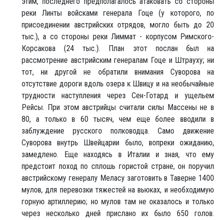
этим, последнего предполагалось атаковать со стороны
реки Линты войсками генерала Гоце (у которого, по
присоединении австрийских отрядов, могло быть до 20
тыс.), а со стороны реки Лиммат - корпусом Римского-
Корсакова (24 тыс.). План этот послан был на
рассмотрение австрийским генералам Гоце и Штрауху; ни
тот, ни другой не обратили внимания Суворова на
отсутствие дороги вдоль озера к Швицу и на необычайные
трудности наступления через Сен-Готард и ущельем
Рейсы. При этом австрийцы считали силы Массены не в
80, а только в 60 тысяч, чем еще более вводили в
заблуждение русского полководца. Само движение
Суворова внутрь Швейцарии было, вопреки ожиданию,
замедлено. Еще находясь в Италии и зная, что ему
предстоит поход по сплошь гористой стране, он поручил
австрийскому генералу Меласу заготовить в Таверне 1400
мулов, для перевозки тяжестей на вьюках, и необходимую
горную артиллерию; но мулов там не оказалось и только
через несколько дней прислано их было 650 голов.