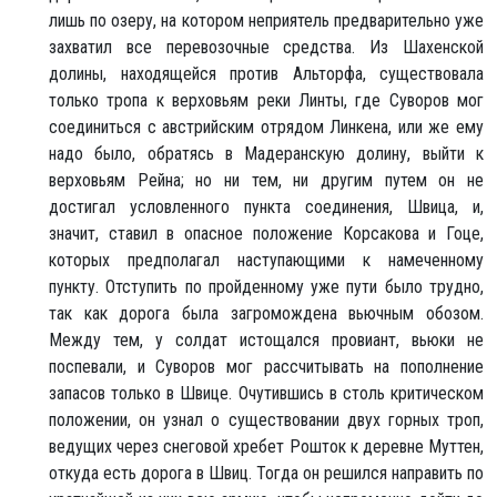
лишь по озеру, на котором неприятель предварительно уже
захватил все перевозочные средства. Из Шахенской
долины, находящейся против Альторфа, существовала
только тропа к верховьям реки Линты, где Суворов мог
соединиться с австрийским отрядом Линкена, или же ему
надо было, обратясь в Мадеранскую долину, выйти к
верховьям Рейна; но ни тем, ни другим путем он не
достигал условленного пункта соединения, Швица, и,
значит, ставил в опасное положение Корсакова и Гоце,
которых предполагал наступающими к намеченному
пункту. Отступить по пройденному уже пути было трудно,
так как дорога была загромождена вьючным обозом.
Между тем, у солдат истощался провиант, вьюки не
поспевали, и Суворов мог рассчитывать на пополнение
запасов только в Швице. Очутившись в столь критическом
положении, он узнал о существовании двух горных троп,
ведущих через снеговой хребет Рошток к деревне Муттен,
откуда есть дорога в Швиц. Тогда он решился направить по