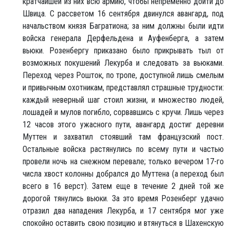
кратчайшей из них всю армию, чтобы непременно дойти до
Швица. С рассветом 16 сентября двинулся авангард, под
начальством князя Багратиона; за ним должны были идти
войска генерала Дерфельдена и Ауфенберга, а затем
вьюки. Розенбергу приказано было прикрывать тыл от
возможных покушений Лекурба и следовать за вьюками.
Переход через Рошток, по тропе, доступной лишь смелым
и привычным охотникам, представлял страшные трудности:
каждый неверный шаг стоил жизни, и множество людей,
лошадей и мулов погибло, сорвавшись с кручи. Лишь через
12 часов этого ужасного пути, авангард достиг деревни
Муттен и захватил стоявший там французский пост.
Остальные войска растянулись по всему пути и частью
провели ночь на снежном перевале; только вечером 17-го
числа хвост колонны добрался до Муттена (а переход был
всего в 16 верст). Затем еще в течение 2 дней той же
дорогой тянулись вьюки. За это время Розенберг удачно
отразил два нападения Лекурба, и 17 сентября мог уже
спокойно оставить свою позицию и втянуться в Шахенскую