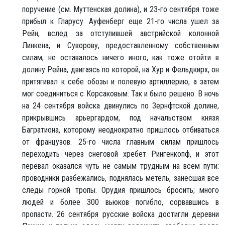
поручение (см. Муттенская долина), и 23-го сентября тоже
прибыл к Гларусу. Ауфенберг еще 21-го числа ушел за
Рейн, вслед за отступившей австрийской колонной
Линкена, и Суворову, предоставленному собственным
силам, не оставалось ничего иного, как тоже отойти в
долину Рейна, двигаясь по которой, на Хур и Фельдкирх, он
притягивал к себе обозы и полевую артиллерию, а затем
мог соединиться с Корсаковым. Так и было решено. В ночь
на 24 сентября войска двинулись по Зернфтской долине,
прикрывшись арьергардом, под начальством князя
Багратиона, которому неоднократно пришлось отбиваться
от французов. 25-го числа главным силам пришлось
переходить через снеговой хребет Рингенкопф, и этот
перевал оказался чуть не самым трудным на всем пути:
проводники разбежались, поднялась метель, занесшая все
следы горной тропы. Орудия пришлось бросить; много
людей и более 300 вьюков погибло, сорвавшись в
пропасти. 26 сентября русские войска достигли деревни