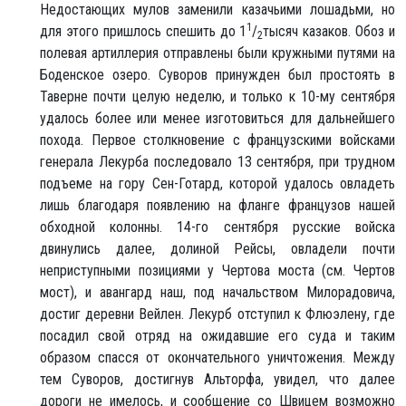
Недостающих мулов заменили казачьими лошадьми, но
1
для этого пришлось спешить до 1
/
тысяч казаков. Обоз и
2
полевая артиллерия отправлены были кружными путями на
Боденское озеро. Суворов принужден был простоять в
Таверне почти целую неделю, и только к 10-му сентября
удалось более или менее изготовиться для дальнейшего
похода. Первое столкновение с французскими войсками
генерала Лекурба последовало 13 сентября, при трудном
подъеме на гору Сен-Готард, которой удалось овладеть
лишь благодаря появлению на фланге французов нашей
обходной колонны. 14-го сентября русские войска
двинулись далее, долиной Рейсы, овладели почти
неприступными позициями у Чертова моста (см. Чертов
мост), и авангард наш, под начальством Милорадовича,
достиг деревни Вейлен. Лекурб отступил к Флюэлену, где
посадил свой отряд на ожидавшие его суда и таким
образом спасся от окончательного уничтожения. Между
тем Суворов, достигнув Альторфа, увидел, что далее
дороги не имелось, и сообщение со Швицем возможно