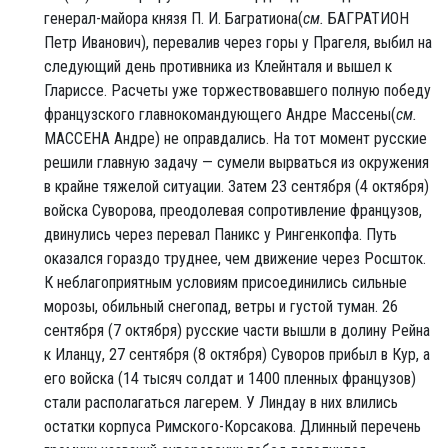
генерал-майора князя П. И. Багратиона(
см.
БАГРАТИОН
Петр Иванович), перевалив через горы у Прагеля, выбил на
следующий день противника из Клейнталя и вышел к
Глариссе. Расчеты уже торжествовавшего полную победу
французского главнокомандующего Андре Массены(
см.
МАССЕНА Андре) не оправдались. На тот момент русские
решили главную задачу — сумели вырваться из окружения
в крайне тяжелой ситуации. Затем 23 сентября (4 октября)
войска Суворова, преодолевая сопротивление французов,
двинулись через перевал Паникс у Рингенкопфа. Путь
оказался гораздо труднее, чем движение через Росшток.
К неблагоприятным условиям присоединились сильные
морозы, обильный снегопад, ветры и густой туман. 26
сентября (7 октября) русские части вышли в долину Рейна
к Иланцу, 27 сентября (8 октября) Суворов прибыл в Кур, а
его войска (14 тысяч солдат и 1400 пленных французов)
стали располагаться лагерем. У Линдау в них влились
остатки корпуса Римского-Корсакова. Длинный перечень