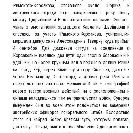
Римского-Корсакова, стоявшего около Цюриха, и
австрийского отряда Гоце, прикрывавшего реку Линту
между Цюрихским и Валленштатским озерами. Суворов,
узнав о выступлении эрцгерцога Карла из Швейцарии и
опасаясь за участь Римского-Корсакова, усиленными
маршами двинулся из Алессандрии в Таверну, куда прибыл
4 сентября. Для движения оттуда на соединение с
Корсаковым имелись два пути: один вполне безопасный и
удобный, но более кружный, вел в верхнюю долину Рейна
на город Хур, через Киавенну и гору Сплюген, другой -
через Беллинцону, Сен-Готард и долину реки Рейсы к
озеру четырех кантонов. Незнакомый ни с топографией
нового театра военных действий, ни с расположением и
силами находившихся там неприятельских войск, Суворов
вынужден был во всем этом положиться на заверения
австрийских офицеров генерального штаба. Вследствие
этого он избрал более краткий путь, которым полагал,
достигнув Швица, выйти в тыл Массены. Одновременно с