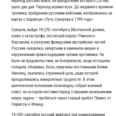
переход русских войск, на преодоление которого (20 км)
ушло два дня. Переход изумил всех. До недавнего времени
тропинка, пройденная русскими войсками, изображалась на
картах с подписью «Путь Суворова в 1799 году».
Суворов, выйдя 18 (29) сентября к Муотенской долине,
узнал о катастрофе, постигшей корпус Римского-
Корсакова, и разгроме французами австрийских частей.
Русские оказались запертыми в каменном мешке и
окруженными превосходящими силами противника. Не
было ни продовольствия, ни боеприпасов, люди истощены
голодом, оборваны, босы, измучены постоянными боями.
Наконец, оказалась утраченной цель, ради которой
преодолевались невероятные трудности. В этом
критическом положении полководец собрал военный
совет, на котором поставил перед старшими начальниками
новую задачу — пробиться через горный хребет Паникс от
Глариссы к Иланцу.
19 (30) сентября русский авангард под командованием