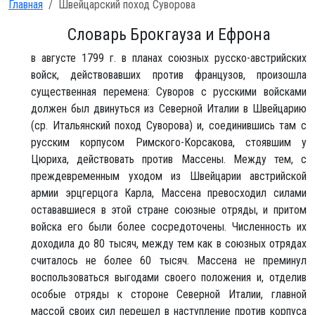
Главная
Швейцарский поход Суворова
Словарь Брокгауза и Ефрона
в августе 1799 г. в планах союзных русско-австрийских
войск, действовавших против французов, произошла
существенная перемена: Суворов с русскими войсками
должен был двинуться из Северной Италии в Швейцарию
(ср. Итальянский поход Суворова) и, соединившись там с
русским корпусом Римского-Корсакова, стоявшим у
Цюриха, действовать против Массены. Между тем, с
преждевременным уходом из Швейцарии австрийской
армии эрцгерцога Карла, Массена превосходил силами
остававшиеся в этой стране союзные отряды, и притом
войска его были более сосредоточены. Численность их
доходила до 80 тысяч, между тем как в союзных отрядах
считалось не более 60 тысяч. Массена не преминул
воспользоваться выгодами своего положения и, отделив
особые отряды к стороне Северной Италии, главной
массой своих сил перешел в наступление против корпуса