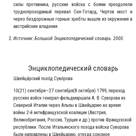
силы противника, русские войска с боями преодолели
труднопроходимый перевал Сен-Готард, Чертов мост и
через бездорожные горные хребты вышли из окружения в
австрийские владения.
Источник: Большой Энциклопедический словарь. 2000.
Энциклопедический словарь
Швейца́рский похо́д Суво́рова
10(21) сентября—27 сентября(8 октября) 1799, переход
русских войск генерал-фельдмаршала А. В. Суворова из
Северной Италии через Альпы в Швейцарию во время
войны 2-й антифранцузской коалиции (Австрия,
Великобритания, Россия, Турция и др.) против Французской
республики. После Итальянского похода войска Суворова
были направлены в Швейцарию, откуда союзное