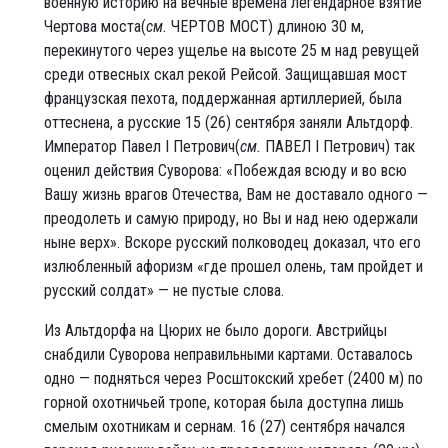
военную историю на вечные времена легендарное взятие
Чертова моста(
см.
ЧЕРТОВ МОСТ) длиною 30 м,
перекинутого через ущелье на высоте 25 м над ревущей
среди отвесных скал рекой Рейсой. Защищавшая мост
французская пехота, поддержанная артиллерией, была
оттеснена, а русские 15 (26) сентября заняли Альтдорф.
Император Павел I Петрович(
см.
ПАВЕЛ I Петрович) так
оценил действия Суворова: «Побеждая всюду и во всю
Вашу жизнь врагов Отечества, Вам не доставало одного —
преодолеть и самую природу, но Вы и над нею одержали
ныне верх». Вскоре русский полководец доказал, что его
излюбленный афоризм «где прошел олень, там пройдет и
русский солдат» — не пустые слова.
Из Альтдорфа на Цюрих не было дороги. Австрийцы
снабдили Суворова неправильными картами. Оставалось
одно — подняться через Росштокский хребет (2400 м) по
горной охотничьей тропе, которая была доступна лишь
смелым охотникам и сернам. 16 (27) сентября начался