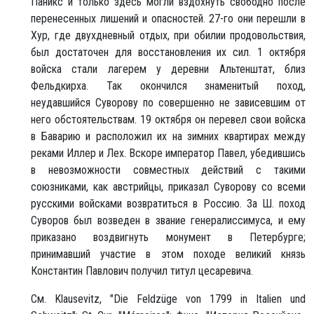
Паникс и только здесь могли вздохнуть свободно после
перенесенных лишений и опасностей. 27-го они перешли в
Хур, где двухдневный отдых, при обилии продовольствия,
был достаточен для восстановления их сил. 1 октября
войска стали лагерем у деревни Альтенштат, близ
Фельдкирха. Так окончился знаменитый поход,
неудавшийся Суворову по совершенно не зависевшим от
него обстоятельствам. 19 октября он перевел свои войска
в Баварию и расположил их на зимних квартирах между
реками Иллер и Лех. Вскоре император Павел, убедившись
в невозможности совместных действий с такими
союзниками, как австрийцы, приказал Суворову со всеми
русскими войсками возвратиться в Россию. За Ш. поход
Суворов был возведен в звание генералиссимуса, и ему
приказано воздвигнуть монумент в Петербурге;
принимавший участие в этом походе великий князь
Константин Павлович получил титул цесаревича.
См. Klausevitz, "Die Feldzüge von 1799 in Italien und