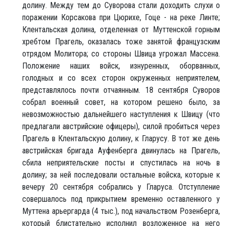
долину. Между тем до Суворова стали доходить слухи о
поражении Корсакова при Цюрихе, Гоце - на реке Линте;
Клентальская долина, отделенная от Муттенской горным
хребтом Прагель, оказалась тоже занятой французским
отрядом Молитора; со стороны Швица угрожал Массена.
Положение наших войск, изнуренных, оборванных,
голодных и со всех сторон окруженных неприятелем,
представлялось почти отчаянным. 18 сентября Суворов
собрал военный совет, на котором решено было, за
невозможностью дальнейшего наступления к Швицу (что
предлагали австрийские офицеры), силой пробиться через
Прагель в Клентальскую долину, к Гларусу. В тот же день
австрийская бригада Ауфенберга двинулась на Прагель,
сбила неприятельские посты и спустилась на ночь в
долину; за ней последовали остальные войска, которые к
вечеру 20 сентября собрались у Гларуса. Отступление
совершалось под прикрытием временно оставленного у
Муттена арьергарда (4 тыс.), под начальством Розенберга,
который блистательно исполнил возложенное на него