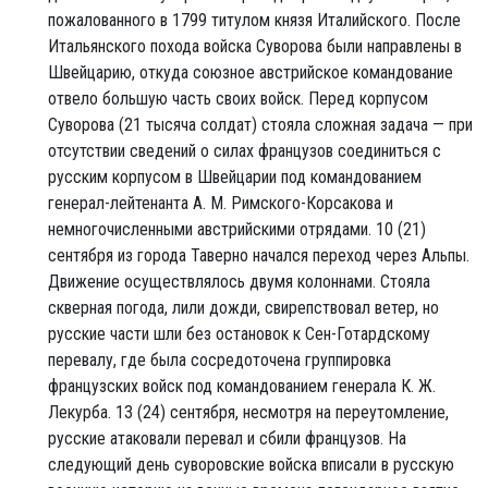
пожалованного в 1799 титулом князя Италийского. После
Итальянского похода войска Суворова были направлены в
Швейцарию, откуда союзное австрийское командование
отвело большую часть своих войск. Перед корпусом
Суворова (21 тысяча солдат) стояла сложная задача — при
отсутствии сведений о силах французов соединиться с
русским корпусом в Швейцарии под командованием
генерал-лейтенанта А. М. Римского-Корсакова и
немногочисленными австрийскими отрядами. 10 (21)
сентября из города Таверно начался переход через Альпы.
Движение осуществлялось двумя колоннами. Стояла
скверная погода, лили дожди, свирепствовал ветер, но
русские части шли без остановок к Сен-Готардскому
перевалу, где была сосредоточена группировка
французских войск под командованием генерала К. Ж.
Лекурба. 13 (24) сентября, несмотря на переутомление,
русские атаковали перевал и сбили французов. На
следующий день суворовские войска вписали в русскую