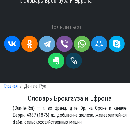
Словарь Брокгауза и Ефрона
Поделиться
Главная
Ден-ле-Руа
Словарь Брокгауза и Ефрона
(Dun-le-Roi) — г. во франц. д-те Эр, на Ороне и канале
Берри; 4337 (1876) ж.; добывание железа, железолитейная
фабр. сельскохозяйственных машин.