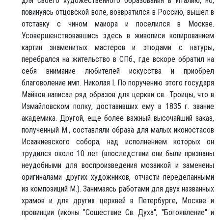
для своего художественного образования в Италию, но,
повинуясь отцовской воле, возвратился в Россию, вышел в
отставку с чином маиора и поселился в Москве.
Усовершенствовавшись здесь в живописи копированием
картин знаменитых мастеров и этюдами с натуры,
перебрался на жительство в СПб., где вскоре обратил на
себя внимание любителей искусства и приобрел
благоволение имп. Николая I. По поручению этого государя
Майков написал ряд образов для церкви св.. Троицы, что в
Измайловском полку, доставивших ему в 1835 г. звание
академика. Другой, еще более важный высочайший заказ,
полученный М., составляли образа для малых иконостасов
Исаакиевского собора, над исполнением которых он
трудился около 10 лет (впоследствии они были признаны
неудобными для воспроизведения мозаикой и заменены
оригиналами других художников, отчасти переделанными
из композиций М.). Занимаясь работами для двух названных
храмов и для других церквей в Петербурге, Москве и
провинции (иконы "Сошествие Св. Духа", "Богоявление" и