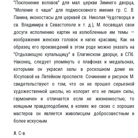
"Поклонение волхвов" для мал. церкви Зимнего дворца,
"Моление о чаше" для подмосковного имения гр. С. В.
Панина, иконостасы для церквей св. Николая Чудотворца и
св. Владимира в Севастополе и т. д.), М. посвящал свои
досуги исполнению картин на излюбленные им темы —
изображения женских головок и нагих красавиц. Как на
образец его произведений в этом роде можно указать на
"Отдыхающую купальщицу" в Елагинском дворце, в СПб.
Наконец, следует упомянуть о плафонах и медальонах,
которыми он украсил залы в роскошном доме кн.
Юсуповой на Литейном проспекте. Сочинение и рисунок М.
свидетельствуют о том, что он не прошел серьезной
художественной школы, но колорит его не лишен силы,
гармоничен и отличается если не жизненностью, то
изящным правдоподобием; в копиях же своих с хороших
мастеров он является живописцем добросовестным и
более искусным.
А. С-в.