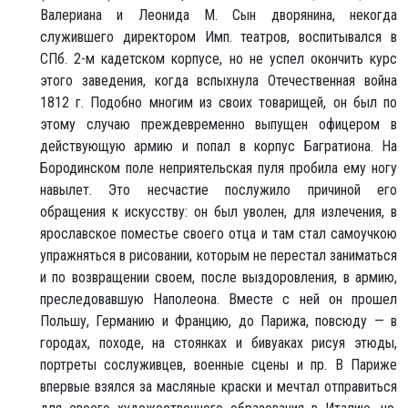
Валериана и Леонида М. Сын дворянина, некогда
служившего директором Имп. театров, воспитывался в
СПб. 2-м кадетском корпусе, но не успел окончить курс
этого заведения, когда вспыхнула Отечественная война
1812 г. Подобно многим из своих товарищей, он был по
этому случаю преждевременно выпущен офицером в
действующую армию и попал в корпус Багратиона. На
Бородинском поле неприятельская пуля пробила ему ногу
навылет. Это несчастие послужило причиной его
обращения к искусству: он был уволен, для излечения, в
ярославское поместье своего отца и там стал самоучкою
упражняться в рисовании, которым не перестал заниматься
и по возвращении своем, после выздоровления, в армию,
преследовавшую Наполеона. Вместе с ней он прошел
Польшу, Германию и Францию, до Парижа, повсюду — в
городах, походе, на стоянках и бивуаках рисуя этюды,
портреты сослуживцев, военные сцены и пр. В Париже
впервые взялся за масляные краски и мечтал отправиться