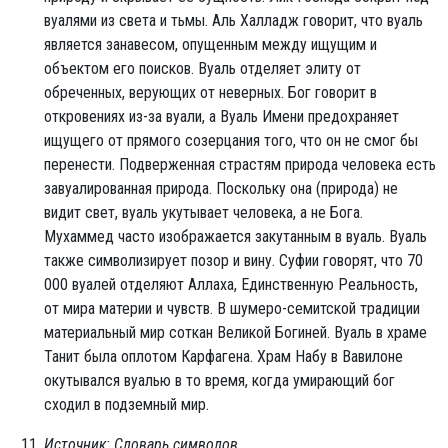
вуалями из света и тьмы. Аль Халладж говорит, что вуаль
является занавесом, опущенным между ищущим и
объектом его поисков. Вуаль отделяет элиту от
обреченных, верующих от неверных. Бог говорит в
откровениях из-за вуали, а Вуаль Имени предохраняет
ищущего от прямого созерцания того, что он не смог бы
перенести. Подверженная страстям природа человека есть
завуалированная природа. Поскольку она (природа) не
видит свет, вуаль укутывает человека, а не Бога.
Мухаммед часто изображается закутанным в вуаль. Вуаль
также символизирует позор и вину. Суфии говорят, что 70
000 вуалей отделяют Аллаха, Единственную Реальность,
от мира материи и чувств. В шумеро-семитской традиции
материальный мир соткан Великой Богиней. Вуаль в храме
Танит была оплотом Карфагена. Храм Набу в Вавилоне
окутывался вуалью в то время, когда умирающий бог
сходил в подземный мир.
Источник: Словарь символов