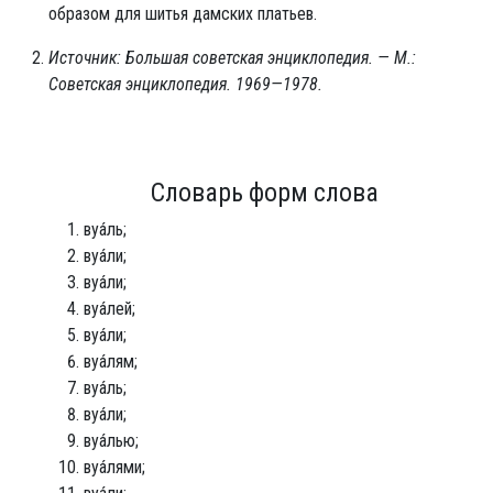
образом для шитья дамских платьев.
Источник: Большая советская энциклопедия. — М.:
Советская энциклопедия. 1969—1978.
Словарь форм слова
вуа́ль;
вуа́ли;
вуа́ли;
вуа́лей;
вуа́ли;
вуа́лям;
вуа́ль;
вуа́ли;
вуа́лью;
вуа́лями;