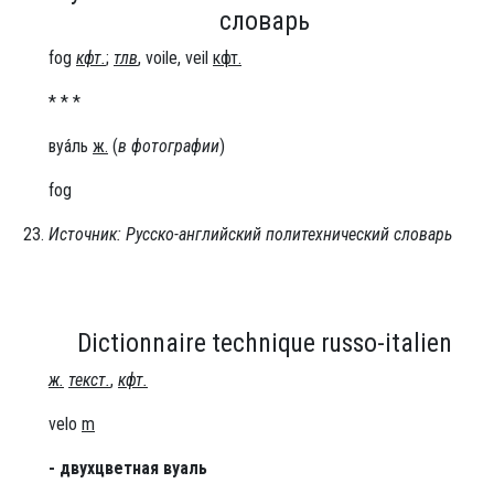
словарь
fog
кфт.
;
тлв
, voile, veil
кфт.
* * *
вуа́ль
ж.
(
в фотографии
)
fog
Источник: Русско-английский политехнический словарь
Dictionnaire technique russo-italien
ж.
текст.
,
кфт.
velo
m
- двухцветная вуаль