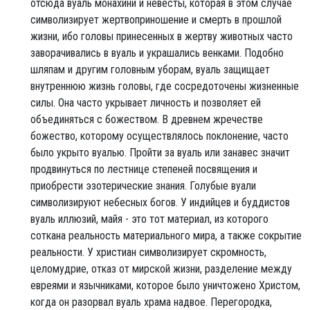
отсюда вуаль монахини и невесты, которая в этом случае
символизирует жертвоприношение и смерть в прошлой
жизни, ибо головы принесенных в жертву животных часто
заворачивались в вуаль и украшались венками. Подобно
шляпам и другим головным уборам, вуаль защищает
внутреннюю жизнь головы, где сосредоточены жизненные
силы. Она часто укрывает личность и позволяет ей
объединяться с божеством. В древнем жречестве
божество, которому осуществлялось поклонение, часто
было укрыто вуалью. Пройти за вуаль или занавес значит
продвинуться по лестнице степеней посвящения и
приобрести эзотерические знания. Голубые вуали
символизируют небесных богов. У индийцев и буддистов
вуаль иллюзий, майя - это тот материал, из которого
соткана реальность материального мира, а также сокрытие
реальности. У христиан символизирует скромность,
целомудрие, отказ от мирской жизни, разделение между
евреями и язычниками, которое было уничтожено Христом,
когда он разорвал вуаль храма надвое. Перегородка,