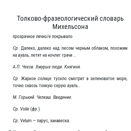
Толково-фразеологический словарь
Михельсона
прозрачное лично/е покрывало
Ср.
Далеко, далеко над лесом черным облаком, похожим
на
вуаль
, летят на ночлег грачи ...
А.П. Чехов. Хмурые люди. Княгиня.
Ср.
Жаркое солнце тускло смотрит в зеленоватое море,
точно сквозь тонкую серую
вуаль
...
М. Горький. Челкаш. Введение.
Ср.
Voile (
фр.
).
Ср.
Velum — парус, занавеска.