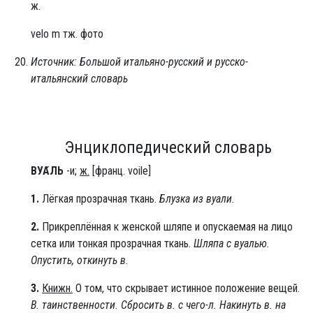
ж.
velo m тж. фото
Источник: Большой итальяно-русский и русско-
итальянский словарь
Энциклопедический словарь
ВУА́ЛЬ
-и;
ж.
[франц. voile]
1.
Лёгкая прозрачная ткань.
Блузка из вуали.
2.
Прикреплённая к женской шляпе и опускаемая на лицо
сетка или тонкая прозрачная ткань.
Шляпа с вуалью.
Опустить, откинуть в.
3.
Книжн.
О том, что скрывает истинное положение вещей.
В. таинственности.
Сбросить в. с чего-л.
Накинуть в. на