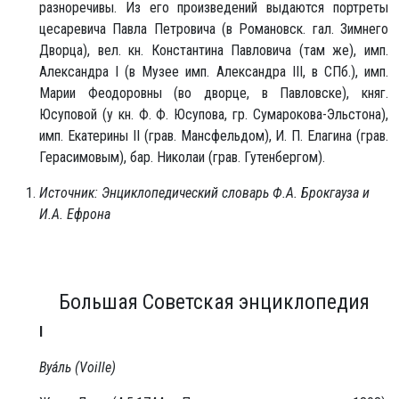
разноречивы. Из его произведений выдаются портреты
цесаревича Павла Петровича (в Романовск. гал. Зимнего
Дворца), вел. кн. Константина Павловича (там же), имп.
Александра I (в Музее имп. Александра III, в СПб.), имп.
Марии Феодоровны (во дворце, в Павловске), княг.
Юсуповой (у кн. Ф. Ф. Юсупова, гр. Сумарокова-Эльстона),
имп. Екатерины II (грав. Мансфельдом), И. П. Елагина (грав.
Герасимовым), бар. Николаи (грав. Гутенбергом).
Источник: Энциклопедический словарь Ф.А. Брокгауза и
И.А. Ефрона
Большая Советская энциклопедия
I
Вуа́ль (Voille)