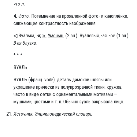
что-л.
4.
Фото.
Потемнение на проявленной фото- и киноплёнке,
снижающее контрастность изображения.
◁
Вуа́лька, -и;
ж.
Уменьш.
(2 зн.). Вуа́левый, -ая, -ое (1 зн.).
В-ая блузка.
* * *
ВУАЛЬ
ВУА́ЛЬ (франц. voile), деталь дамской шляпы или
украшение прически из полупрозрачной ткани, кружев,
часто в виде сетки с орнаментальными мотивами —
мушками, цветами и т. п. Обычно вуаль закрывала лицо.
Источник: Энциклопедический словарь