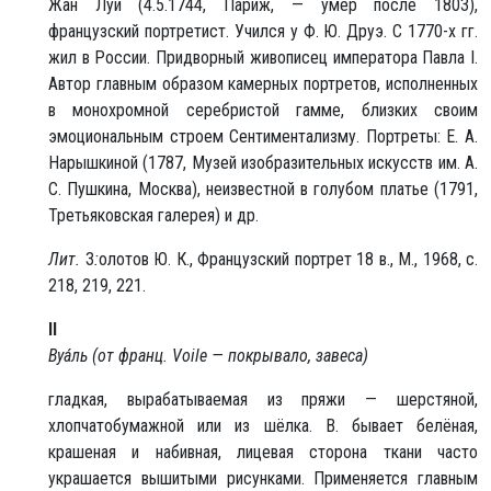
Жан Луи (4.5.1744, Париж, — умер после 1803),
французский портретист. Учился у Ф. Ю. Друэ. С 1770-х гг.
жил в России. Придворный живописец императора Павла I.
Автор главным образом камерных портретов, исполненных
в монохромной серебристой гамме, близких своим
эмоциональным строем Сентиментализму. Портреты: Е. А.
Нарышкиной (1787, Музей изобразительных искусств им. А.
С. Пушкина, Москва), неизвестной в голубом платье (1791,
Третьяковская галерея) и др.
Лит.
З
:
олотов Ю. К., Французский портрет 18 в., М., 1968, с.
218, 219, 221.
II
Вуа́ль (от франц. Voile — покрывало, завеса)
гладкая, вырабатываемая из пряжи — шерстяной,
хлопчатобумажной или из шёлка. В. бывает белёная,
крашеная и набивная, лицевая сторона ткани часто
украшается вышитыми рисунками. Применяется главным