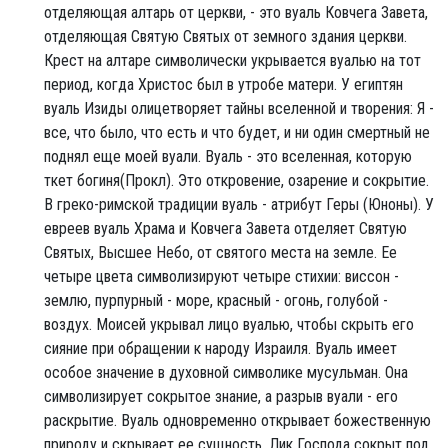
отделяющая алтарь от церкви, - это вуаль Ковчега Завета,
отделяющая Святую Святых от земного здания церкви.
Крест на алтаре символически укрывается вуалью на тот
период, когда Христос был в утробе матери. У египтян
вуаль Изиды олицетворяет тайны вселенной и творения: Я -
все, что было, что есть и что будет, и ни один смертный не
поднял еще моей вуали. Вуаль - это вселенная, которую
ткет богиня(Прокл). Это откровение, озарение и сокрытие.
В греко-римской традиции вуаль - атрибут Геры (Юноны). У
евреев вуаль Храма и Ковчега Завета отделяет Святую
Святых, Высшее Небо, от святого места на земле. Ее
четыре цвета символизируют четыре стихии: виссон -
землю, пурпурный - море, красный - огонь, голубой -
воздух. Моисей укрывал лицо вуалью, чтобы скрыть его
сияние при обращении к народу Израиля. Вуаль имеет
особое значение в духовной символике мусульман. Она
символизирует сокрытое знание, а разрыв вуали - его
раскрытие. Вуаль одновременно открывает божественную
природу и скрывает ее сущность. Лик Господа сокрыт под