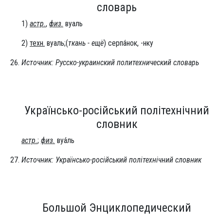
словарь
1)
астр.
,
физ.
вуаль
2)
техн.
вуаль;(
ткань - ещё
) серпа́нок, -нку
Источник: Русско-украинский политехнический словарь
Українсько-російський політехнічний
словник
астр.
;
физ.
вуа́ль
Источник: Українсько-російський політехнічний словник
Большой Энциклопедический