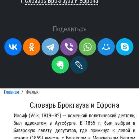
Словарь Брокгауза и Ефрона
Поделиться
Главная
Фельк
Словарь Брокгауза и Ефрона
Иосиф (Völk, 1819—82) — немецкий политический деятель;
был адвокатом в Аугсбурге. В 1855 г. был выбран в
баварскую палату депутатов, где примкнул к левой и
вскоре (1859) вместе с Бротером и Марквардом Бартом