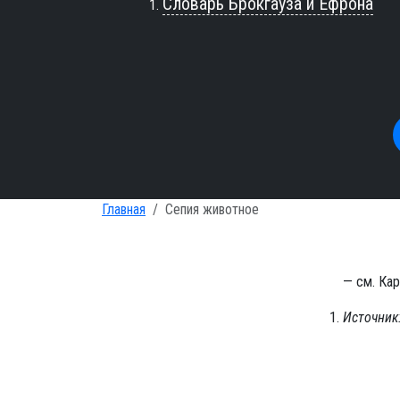
Словарь Брокгауза и Ефрона
Главная
Сепия животное
— см. Кар
Источник: