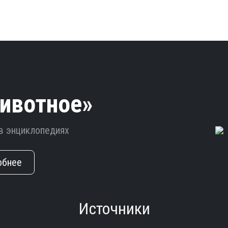
ивотное»
в энциклопедиях
обнее
Источники