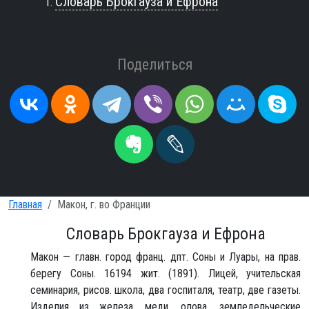
Словарь Брокгауза и Ефрона
Поделиться
Главная
Макон, г. во Франции
Словарь Брокгауза и Ефрона
Макон — главн. город франц. дпт. Соны и Луары, на прав.
берегу Соны. 16194 жит. (1891). Лицей, учительская
семинария, рисов. школа, два госпиталя, театр, две газеты.
Изделия из железа, меди, олова, земледельческие