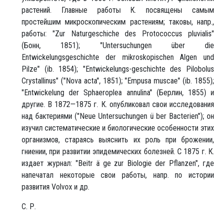
растений. Главные работы К. посвящены самым
простейшим микроскопическим растениям; таковы, напр.,
работы: "Zur Naturgeschiche des Protococcus pluvialis"
(Бонн, 1851); "Untersuchungen über die
Entwickelungsgeschichte der mikroskopischen Algen und
Pilze" (ib. 1854); "Entwickelungs-geschichte des Pilobolus
Crystallinus" ("Nova acta", 1851); "Empusa muscae" (ib. 1855);
"Entwickelung der Sphaeroplea annulina" (Берлин, 1855) и
другие. В 1872—1875 г. К. опубликовал свои исследования
над бактериями ("Neue Untersuchungen ü ber Bacterien"); он
изучил систематические и биологические особенности этих
организмов, стараясь выяснить их роль при брожении,
гниении, при развитии эпидемических болезней. С 1875 г. К.
издает журнал: "Beitr ä ge zur Biologie der Pflanzen", где
напечатал некоторые свои работы, напр. по истории
развития Volvox и др.
С. Р.