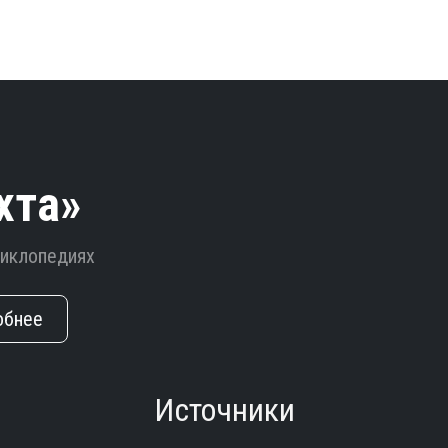
хта»
циклопедиях
обнее
Источники