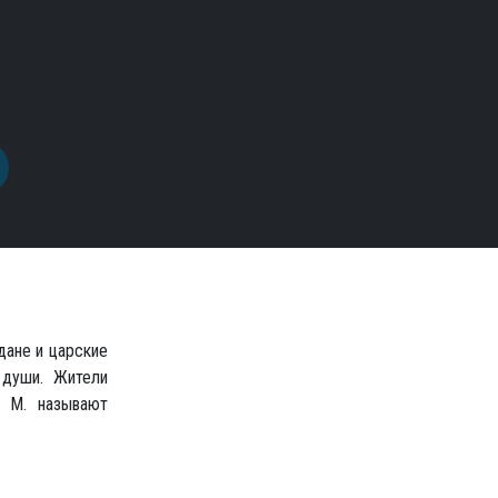
дане и царские
 души. Жители
е М. называют