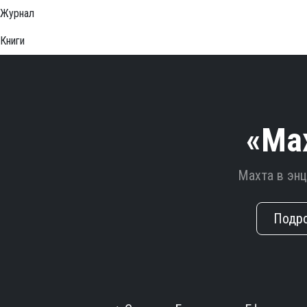
Журнал
Книги
«Ма
Махта в эн
Подр