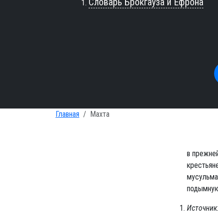
Словарь Брокгауза и Ефрона
Главная
Махта
в прежней
крестьян
мусульма
подымную
Источник: