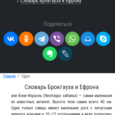
Словарь Брокгауза и Ефрона
Поделиться
Главная
Эдро
Словарь Брокгауза и Ефрона
или Бени-Израэль (Neotragus saltianus) — самая маленькая
из известных антилоп. Высота тела самки всего 40 см.
Одни только самцы имеют маленькие рога с загнутыми
наперед концами и 10—12 утолщениями в виде полуколец