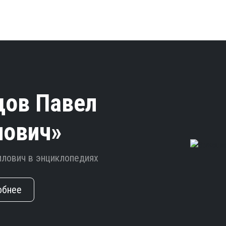
дов Павел
лович»
илович в энциклопедиях
обнее