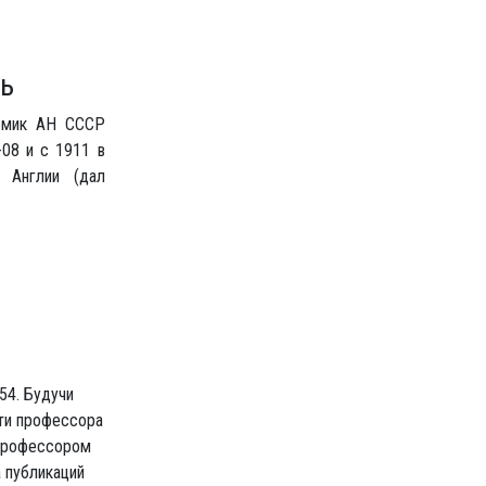
ь
демик АН СССР
-08 и с 1911 в
й Англии (дал
54. Будучи
сти профессора
 профессором
 публикаций