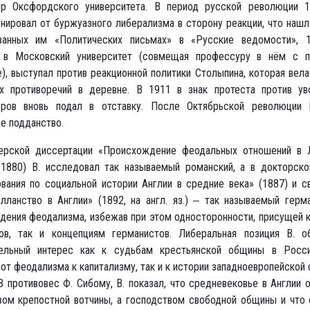
р Оксфордского университета. В период русской революции 
нировал от буржуазного либерализма в сторону реакции, что наш
ванных им «Политических письмах» в «Русские ведомости», 
 в Московский университет (совмещая профессуру в нём с 
), выступал против реакционной политики Столыпина, которая вел
х противоречий в деревне. В 1911 в знак протеста против ув
ров вновь подал в отставку. После Октябрьской революции
е подданство.
ерской диссертации «Происхождение феодальных отношений в 
(1880) В. исследовал так называемый романский, а в докторско
вания по социальной истории Англии в средние века» (1887) и с
илланство в Англии» (1892, на англ. яз.) ‒ так называемый герм
дения феодализма, избежав при этом односторонности, присущей 
ов, так и концепциям германистов. Либеральная позиция В. о
ельный интерес как к судьбам крестьянской общины в Росс
от феодализма к капитализму, так и к истории западноевропейской
 противовес Ф. Сибому, В. показал, что средневековье в Англии 
вом крепостной вотчины, а господством свободной общины и что