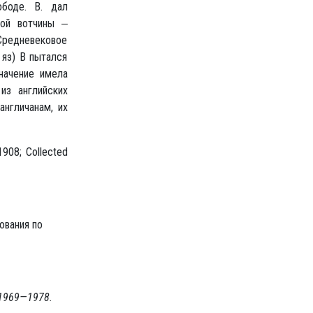
боде. В. дал
ной вотчины ‒
«Средневековое
 яз) В пытался
начение имела
из английских
англичанам, их
 1908; Collected
дования по
 1969—1978.