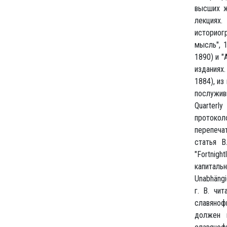
высших ж
лекциях
историог
мысль", 
1890) и "
изданиях.
1884), из
послуживш
Quarterl
протокол
перепечат
статья В
"Fortnig
капиталь
Unabhängig
г. В. чи
славянофи
должен 