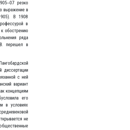
1905‒07 резко
ло выражение в
1905). В 1908
профессурой в
а к обострению
ольнения ряда
 В. перешел в
Лангобардской
й диссертации
вязанной с ней
анский вариант
как концепциям
бусловила его
ии в условиях
 средневековой
открывается не
 общественные