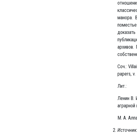
отношен
классиче
манора. В
поместье 
доказать
публикац
архивов. 
собствен
Соч.: Vill
papers, v.
Лит.:
Ленин В. И
аграрной и
М. А. Алп
Источник: