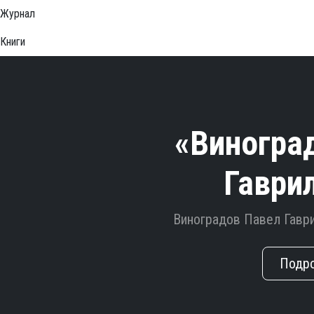
Журнал
Книги
«Виногра
Гаври
Виноградов Павел Гавр
Подр