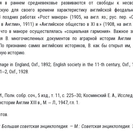
ия в раннем средневековье развиваются от свободы к несво
скую для своего времени характеристику английской феодаль
 поздних работах «Рост манора» (1905, на англ. яз.; рус. пер. 
в Англии», 1911) и «Английское общество в XI в.» (1908, на англ.
 что в маноре осуществлялась «социальная гармония». Важное з
ия В. многочисленных документов по аграрной истории Англии 
По признанию самих английских историков, В. как бы открыл им, 
ную историю.
ainage in England, Oxf., 1892; English society in the 11-th century, Oxf.,
 1‒2, Oxf., 1928.
., Полн. собр. соч., 5 изд., т. 11, с. 225‒30; Косминский Е. А., Иссле
стории Англии XIII в., М. ‒ Л., 1947, гл. 1.
атов.
 Большая советская энциклопедия. — М.: Советская энциклопедия.