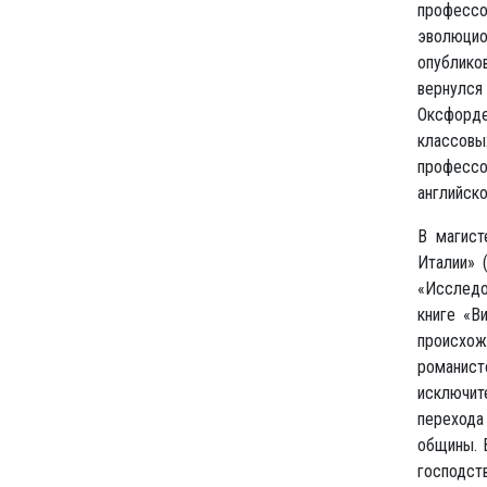
профессо
эволюцио
опублико
вернулся
Оксфорде
классовы
профессо
английско
В магист
Италии» 
«Исследо
книге «В
происхож
романист
исключит
перехода 
общины. В
господст