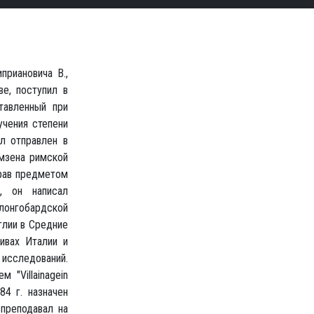
риановича В.,
ве, поступил в
тавленный при
учения степени
л отправлен в
мзена римской
брав предметом
, он написал
лонгобардской
глии в Средние
хивах Италии и
 исследований.
 "Villainagein
84 г. назначен
преподавал на