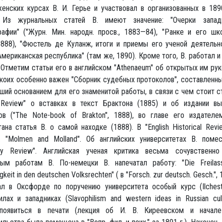
енских курсах В. И. Герье и участвовал в организованных в 189
. Из журнальных статей В. имеют значение: "Очерки западн
рафии" ("Журн. Мин. народн. просв., 1883—84), "Ранке и его шк
1888), "Фюстель де Куланж, итоги и приемы его ученой деятельн
Американская республика" (там же, 1890). Кроме того, В. работал и
 Отметим статьи его в английском "Athenaeum" об открытых им рук
 коих особенно важен "Сборник судебных протоколов", составленн
ий основанием для его знаменитой работы, в связи с чем стоит ст
y Review" о вставках в текст Брактона (1885) и об издании в
ов ("The Note-book of Brakton", 1888), во главе его издателем
ана статья В. о самой находке (1888). В "English Historical Revi
. "Molmen and Molland". Об английских университетах В. поме
htly Review". Английская ученая критика весьма сочувственн
ным работам В. По-немецки В. напечатал работу: "Die Freilass
keit in den deutschen Volksrechten" ( в "Forsch. zur deutsch. Gesch.", 
тал в Оксфорде по поручению университета особый курс (Ilchest
лах и западниках (Slavophilism and western ideas in Russian cul
появиться в печати (лекция об И. В. Киреевском и начале