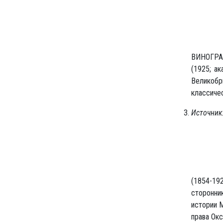
ВИНОГРАД
(1925; а
Великобр
классичес
Источник
(1854-192
сторонник
истории 
права Окс