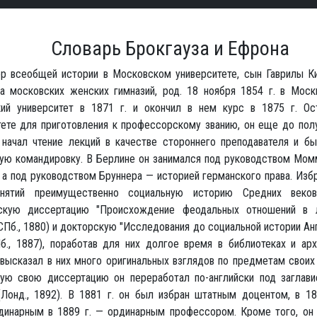
Словарь Брокгауза и Ефрона
р всеобщей истории в Московском университете, сын Гаврилы Кип
ка московских женских гимназий, род. 18 ноября 1854 г. в Моск
ий университет в 1871 г. и окончил в нем курс в 1875 г. Ос
тете для приготовления к профессорскому званию, он еще до пол
 начал чтение лекций в качестве стороннего преподавателя и бы
ную командировку. В Берлине он занимался под руководством Мом
, а под руководством Бруннера — историей германского права. Из
анятий преимущественно социальную историю Средних веков
скую диссертацию "Происхождение феодальных отношений в 
СПб., 1880) и докторскую "Исследования до социальной истории Ан
Пб., 1887), поработав для них долгое время в библиотеках и ар
 высказал в них много оригинальных взглядов по предметам своих
ую свою диссертацию он переработал по-английски под заглавием
 (Лонд., 1892). В 1881 г. он был избран штатным доцентом, в 18
динарным в 1889 г. — ординарным профессором. Кроме того, он 