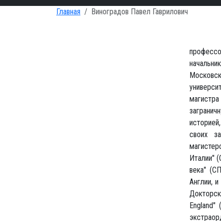
Главная
Виноградов Павел Гаврилович
профессо
начальни
Московск
универси
магистра
загранич
историей
своих з
магистер
Италии" (
века" (С
Англии, и
Докторск
England"
экстраор