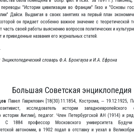
льства была помещена в "Вопр. фил. и псих." за 1891 г.). Наконец,
 переводы "Истории цивилизации во Франции" Гизо и "Основы гос
глии" Дайси. Выдвигая в своих занятиях на первый план экономи
которой он придает особенно важное значение с теоретической то
 часть своей работы выяснению вопросов политических и культурны
 и приведенные названия его журнальных статей.
.
 Энциклопедический словарь Ф.А. Брокгауза и И.А. Ефрона
Большая Советская энциклопедия
дов
Павел Гаврилович [18(30).11.1854, Кострома, ‒ 19.12.1925, П
-позитивист, исследователь истории западноевропейского с
о истории Англии), педагог. Член Петербургской АН (1914) и ря
й. С 1884 профессор Московского университета. Будучи
тетской автономии, в 1902 подал в отставку и уехал в Великобр