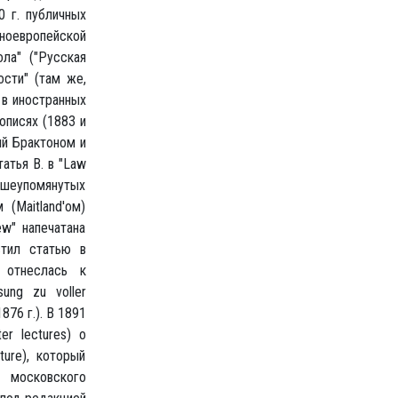
0 г. публичных
оевропейской
ола" ("Русская
ости" (там же,
 в иностранных
описях (1883 и
ый Брактоном и
атья В. в "Law
ышеупомянутых
 (Maitland'ом)
ew" напечатана
стил статью в
о отнеслась к
ung zu voller
1876 г.). В 1891
er lectures) о
ture), который
 московского