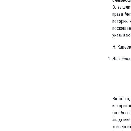
славянофи
В. вышли
права Ан
истории, 
посвящает
указывают
Н. Кареев
Источник:
Виногра
историк
(особенн
академи
универси