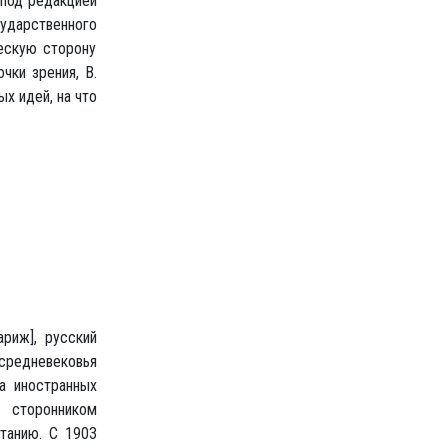
 под редакцией
ударственного
ческую сторону
чки зрения, В.
х идей, на что
ариж], русский
редневековья
да иностранных
 сторонником
итанию. С 1903