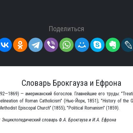
Поделиться
Словарь Брокгауза и Ефрона
 1792—1869) — американский богослов. Главнейшие его труды: "Treat
Delineation of Roman Catholicism" (Нью-Йорк, 1851); "History of the 
ethodist Episcopal Church" (1855); "Political Romanism" (1859).
 Энциклопедический словарь Ф.А. Брокгауза и И.А. Ефрона