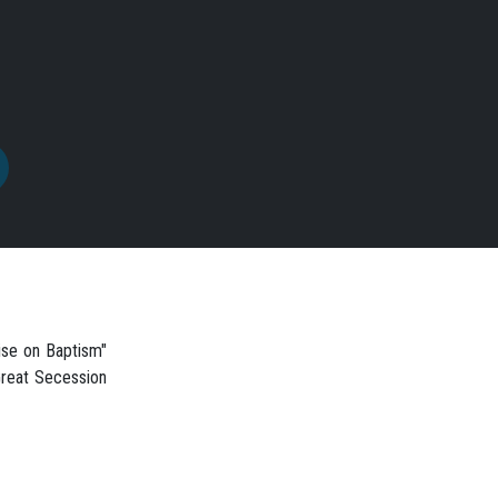
ise on Baptism"
Great Secession