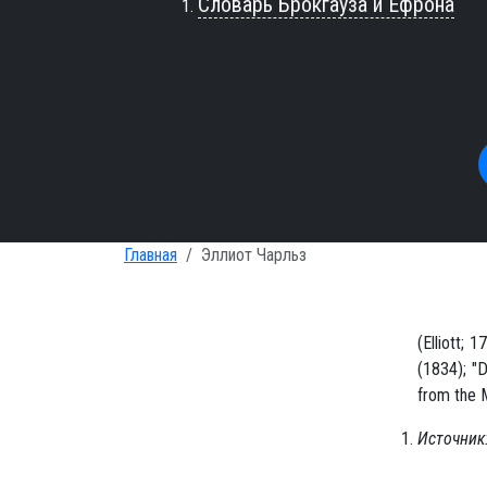
Словарь Брокгауза и Ефрона
Главная
Эллиот Чарльз
(Еlliott;
(1834); "
from the M
Источник: