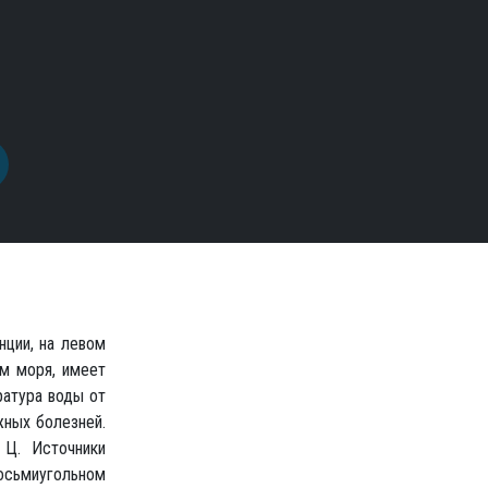
нции, на левом
ем моря, имеет
атура воды от
жных болезней.
 Ц. Источники
осьмиугольном