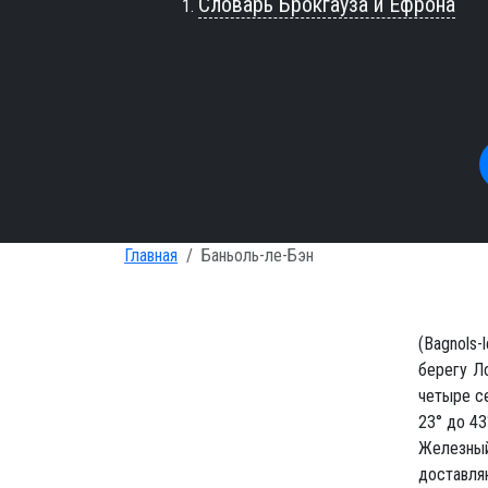
Словарь Брокгауза и Ефрона
Главная
Баньоль-ле-Бэн
(Bagnols-
берегу Л
четыре с
23° до 43
Железный
доставля