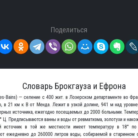
Поделиться
Словарь Брокгауза и Ефрона
les-Bains) — селение с 400 жит. в Лозерском департаменте во Фра
о, в 21 км к В от Менда. Лежит в узкой долине, 941 м над уровн
ерных источника, ежегодно посещаемых до 2000 больными. Темпер
° Ц. Предписываются ванны и воды от ревматизма, золотухи и нако
 источник в той же местности имеет температуру в 18° по
ют ежедневно до 260000 литров воды, собираемой в старинном 