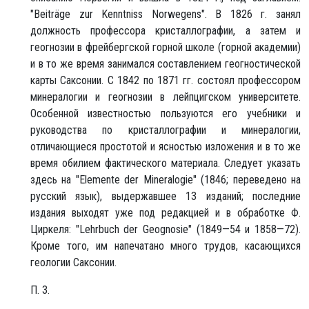
"Beiträge zur Kenntniss Norwegens". В 1826 г. занял
должность профессора кристаллографии, а затем и
геогнозии в фрейбергской горной школе (горной академии)
и в то же время занимался составлением геогностической
карты Саксонии. С 1842 по 1871 гг. состоял профессором
минералогии и геогнозии в лейпцигском университете.
Особенной известностью пользуются его учебники и
руководства по кристаллографии и минералогии,
отличающиеся простотой и ясностью изложения и в то же
время обилием фактического материала. Следует указать
здесь на "Elemente der Mineralogie" (1846; переведено на
русский язык), выдержавшее 13 изданий; последние
издания выходят уже под редакцией и в обработке Ф.
Циркеля: "Lehrbuch der Geognosie" (1849—54 и 1858—72).
Кроме того, им напечатано много трудов, касающихся
геологии Саксонии.
П. З.