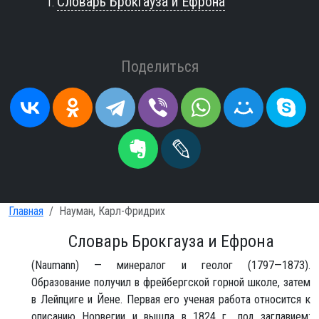
Словарь Брокгауза и Ефрона
Поделиться
Главная
Науман, Карл-Фридрих
Словарь Брокгауза и Ефрона
(Naumann) — минералог и геолог (1797—1873).
Образование получил в фрейбергской горной школе, затем
в Лейпциге и Йене. Первая его ученая работа относится к
описанию Норвегии и вышла в 1824 г., под заглавием: