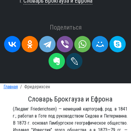
Словарь Брокгауза и Ефрона
Поделиться
Главная
Фридерихсен
Словарь Брокгауза и Ефрона
(Людвиг Friederichsen) — немецкий картограф; род. в 1841
г.; работал в Готе под руководством Сидова и Петерманна.
В 1873 г. основал Гамбургское географическое общество.
Издавал "Известия" этого общества, а в 1873—79 гг. —