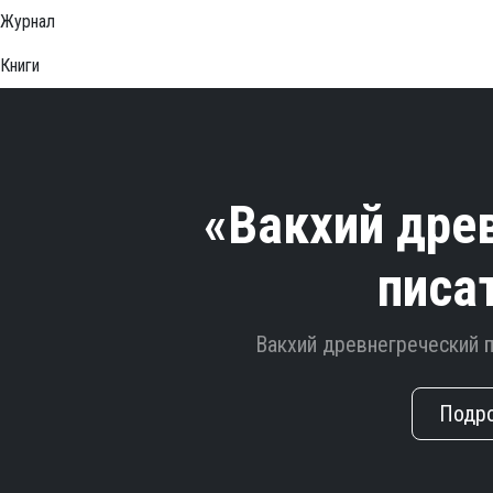
Журнал
Книги
«Вакхий дре
писа
Вакхий древнегреческий 
Подр