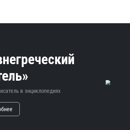
внегреческий
тель»
писатель в энциклопедиях
обнее