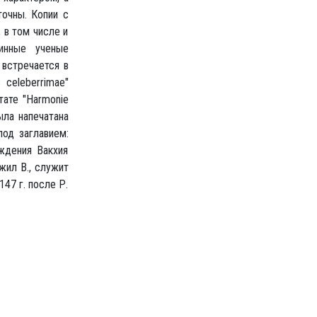
точны. Копии с
 в том числе и
инные ученые
 встречается в
 celeberrimae"
тате "Harmonie
была напечатана
од заглавием:
ождения Вакхия
жил В., служит
47 г. после Р.