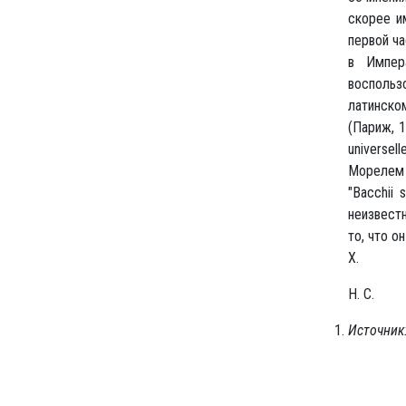
скорее и
первой ча
в Импер
воспользо
латинско
(Париж, 1
universel
Морелем 
"Bacchii 
неизвестн
то, что о
Х.
Н. С.
Источник: