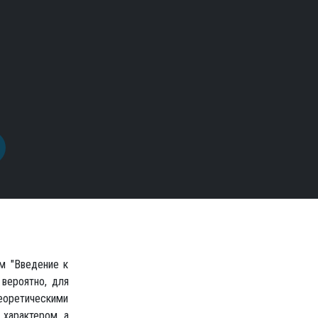
им "Введение к
 вероятно, для
оретическими
 характером, а