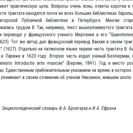
меет практическую цель. Вопросы очень ясны, ответы коротки и 
сти трактата находятся почти во всех больших библиотеках Европы,
аторской Публичной библиотеке в Петербурге. Многие стар
вались трудом В. Так, например, текст вышеупомянутого трактата
м переводе у французского ученого Мерсенна в его "Quaestiones
623). Тот же автор дал французский перевод Вакхия в своем трак
le" (1627). Отдельно на латинском языке первая часть трактата В. 
в Париже в 1623 году. Вторую часть издал ученый Беллерман, п
senioris Introductio artis musicae" (Берлин, 1841). Год и место р
ы. Единственным приблизительным указанием на время, в которое 
н упоминает в своем сочинении об ученом Никомахе, жившем около 1
 Энциклопедический словарь Ф.А. Брокгауза и И.А. Ефрона