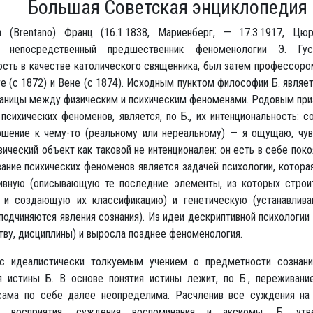
Большая Советская энциклопедия
о
(Brentano) Франц (16.1.1838, Мариенберг, — 17.3.1917, Цюр
, непосредственный предшественник феноменологии Э. Гус
ость в качестве католического священника, был затем профессор
 (с 1872) и Вене (с 1874). Исходным пунктом философии Б. являе
раницы между физическим и психическим феноменами. Родовым при
психических феноменов, является, по Б., их интенциональность: с
ошение к чему-то (реальному или нереальному) — я ощущаю, чу
зический объект как таковой не интенционален: он есть в себе пок
ние психических феноменов является задачей психологии, которая
ивную (описывающую те последние элементы, из которых строи
, и создающую их классификацию) и генетическую (устанавлив
одчиняются явления сознания). Из идеи дескриптивной психологии
тву, дисциплины) и выросла позднее феноменология.
с идеалистически толкуемым учением о предметности сознани
я истины Б. В основе понятия истины лежит, по Б., переживание
сама по себе далее неопределима. Расчленив все суждения на
я восприятия, суждения воспоминания и аксиомы, Б. утв