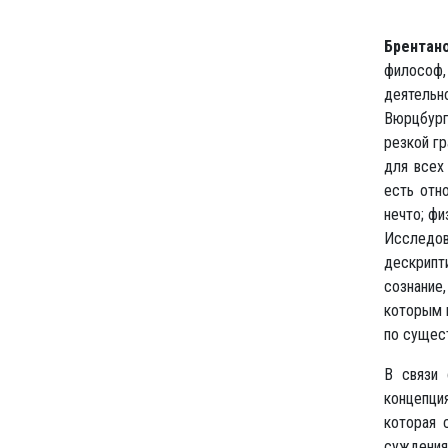
Брентан
философ
деятельн
Вюрцбурге
резкой г
для всех 
есть отн
нечто; фи
Исследова
дескрипт
сознание
которым п
по сущес
В связи 
концепци
которая 
суждени