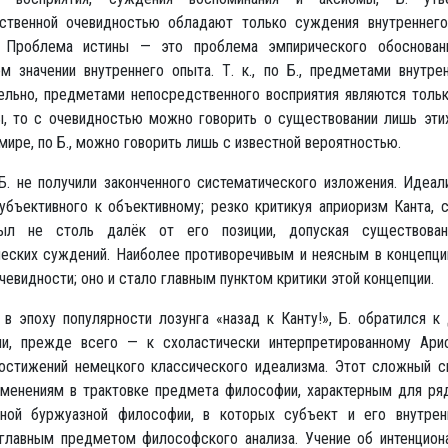
ственной очевидностью обладают только суждения внутреннего
 Проблема истины — это проблема эмпирического обоснован
 значении внутреннего опыта. Т. к., по Б., предметами внутрен
ельно, предметами непосредственного восприятия являются тольк
, то с очевидностью можно говорить о существовании лишь этих
ире, по Б., можно говорить лишь с известной вероятностью.
Б. не получили законченного систематического изложения. Идеал
субъективного к объективному; резко критикуя априоризм Канта, 
ыл не столь далёк от его позиции, допуская существован
ческих суждений. Наиболее противоречивым и неясным в концепци
чевидности; оно и стало главным пунктом критики этой концепции.
 в эпоху популярности лозунга «назад к Канту!», Б. обратился к
и, прежде всего — к схоластически интерпретированному Ари
остижений немецкого классического идеализма. Этот сложный с
зменениям в трактовке предмета философии, характерным для ряд
ной буржуазной философии, в которых субъект и его внутре
главным предметом философского анализа. Учение об интенцион