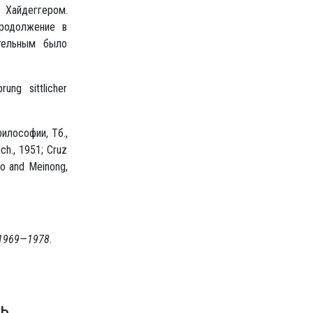
 Хайдеггером.
продолжение в
ительным было
ung sittlicher
илософии, Тб.,
nch., 1951; Cruz
no and Meinong,
 1969—1978.
ь