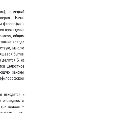
их), немецкий
серля. Начав
ом философии в
тся проведение
знаком, общим
ознание всегда
вствую, мыслю
оящееся бытие.
 делится Б. на
тся целостное
ающую законы,
 (философской,
я находится и
 очевидности,
 три класса —
ерждает, что