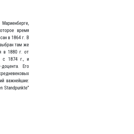
в Мариенберге,
которое время
ан в 1864 г. В
 выбран там же
 в 1880 г. от
 с 1874 г., и
-доцента. Его
 средневековых
ний важнейшие:
en Standpunkte"