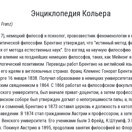
Энциклопедия Кольера
 Franz)
7), немецкий философ и психолог, провозвестник феноменологии и
литической философии. Брентано утверждал, что "истинный метод ф
я от метода естественных наук". Его взгляд на научную философию
 влияние на позднейших немецких философов, таких, как Мейнонг и 
логический позитивизм. Переводы работ Брентано на английский яз
 его идеям в англоязычных странах. Франц Клеменс Гонорат Брента
ге 16 января 1838. Получил образование в немецких университетах
ским священником в 1864. С 1866 работал на философском факульт
кого университета, был вначале приват-доцентом, а затем профес
канском соборе был утвержден догмат о непогрешимости папы, и, п
 и сомнений, Брентано в 1873 оставил церковь и должность в като
аведении. В 1874 стал гражданином Австрии и профессором, а зате
Венского университета. Его учениками были З.Фрейд, К.Штумпф, Э.
к. Покинул Австрию в 1895, продолжив занятия философией во Фло