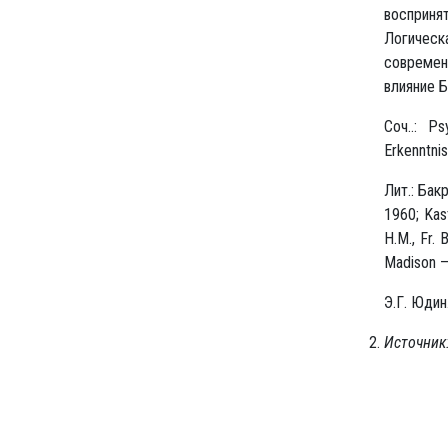
восприня
Логическ
современ
влияние Б
Соч..: P
Erkenntnis
Лит.: Бак
1960; Kast
H.M., Fr.
Madison — 
Э.Г. Юдин
Источник: