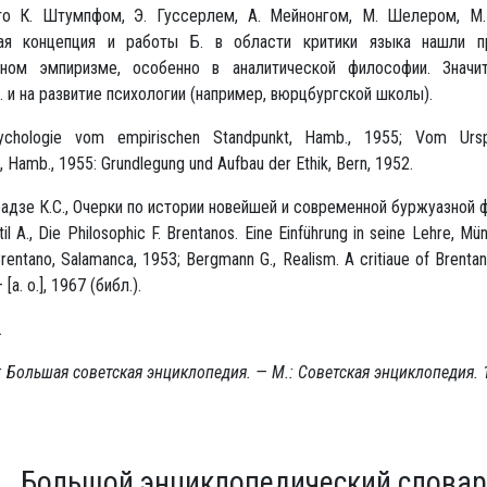
то К. Штумпфом, Э. Гуссерлем, А. Мейнонгом, М. Шелером, М.
ая концепция и работы Б. в области критики языка нашли 
ном эмпиризме, особенно в аналитической философии. Знач
. и на развитие психологии (например, вюрцбургской школы).
sychologie vom empirischen Standpunkt, Hamb., 1955; Vom Urspr
, Hamb., 1955: Grundlegung und Aufbau der Ethik, Bern, 1952.
радзе К.С., Очерки по истории новейшей и современной буржуазной ф
il A., Die Philosophic F. Brentanos. Eine Einführung in seine Lehre, Mü
 Brentano, Salamanca, 1953; Bergmann G., Realism. A critiaue of Brenta
[a. o.], 1967 (библ.).
.
 Большая советская энциклопедия. — М.: Советская энциклопедия.
Большой энциклопедический словар