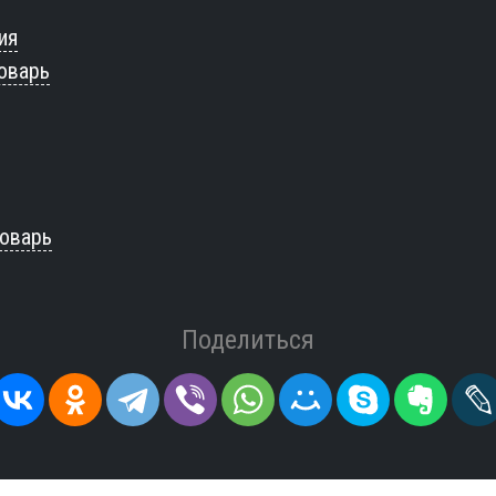
ия
оварь
оварь
Поделиться