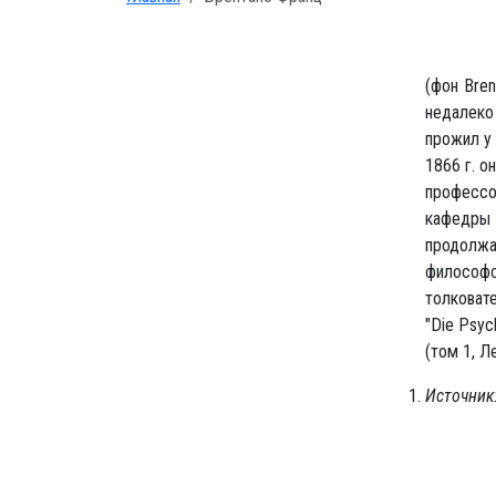
(фон Bren
недалеко
прожил у 
1866 г. о
профессо
кафедры 
продолжа
философс
толковат
"Die Psyc
(том 1, Ле
Источник: