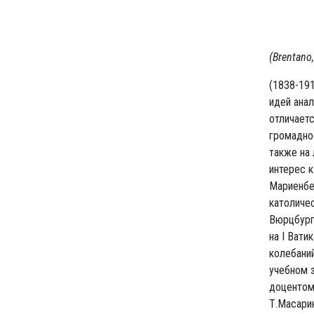
(Brentano,
(1838-191
идей ана
отличаетс
громадное
также на 
интерес к
Мариенбер
католиче
Вюрцбургс
на I Вати
колебаний
учебном з
доцентом 
Т.Масари