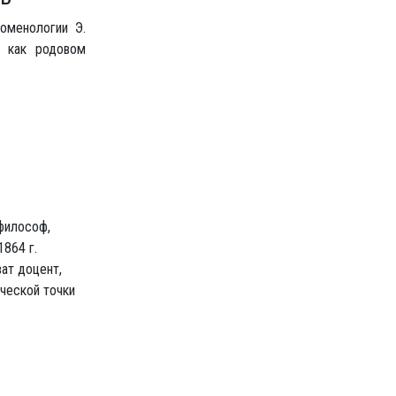
оменологии Э.
) как родовом
 философ,
1864 г.
ват доцент,
ческой точки