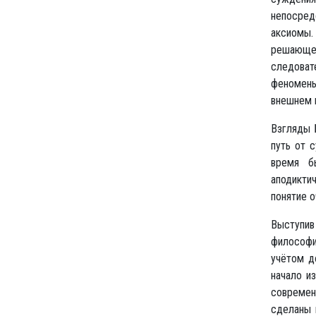
непосред
аксиомы.
решающем
следоват
феномены
внешнем м
Взгляды 
путь от 
время б
аподикти
понятие о
Выступив
философи
учётом д
начало и
современ
сделаны 