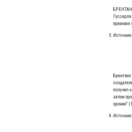
БРЕНТАНО
Гуссерля
признаке 
Источник
Брентано 
создатель
получил к
затем пр
зрения" (
Источник