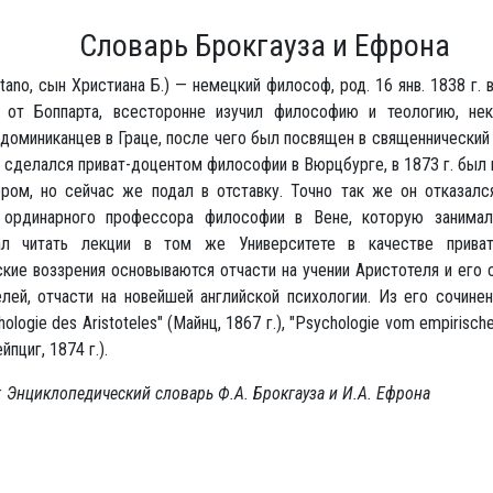
Словарь Брокгауза и Ефрона
tano, сын Христиана Б.) — немецкий философ, род. 16 янв. 1838 г. 
 от Боппарта, всесторонне изучил философию и теологию, не
доминиканцев в Граце, после чего был посвящен в священнический с
н сделался приват-доцентом философии в Вюрцбурге, в 1873 г. был
ром, но сейчас же подал в отставку. Точно так же он отказался
ординарного профессора философии в Вене, которую занимал
л читать лекции в том же Университете в качестве приват
кие воззрения основываются отчасти на учении Аристотеля и его
елей, отчасти на новейшей английской психологии. Из его сочине
hologie des Aristoteles" (Майнц, 1867 г.), "Psychologie vom empirisch
йпциг, 1874 г.).
 Энциклопедический словарь Ф.А. Брокгауза и И.А. Ефрона