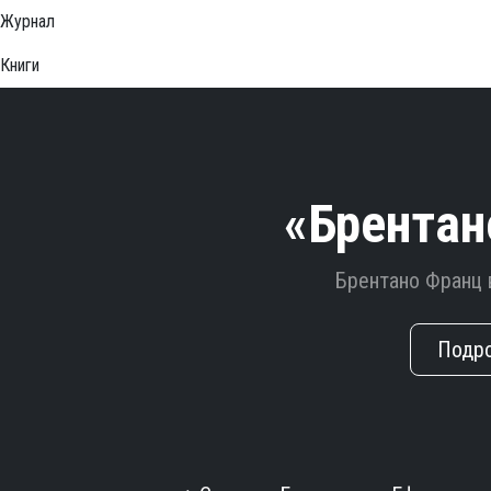
Журнал
Книги
«Брентан
Брентано Франц 
Подр