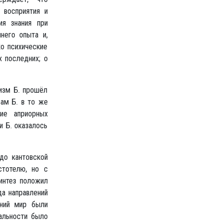
 восприятия и
ия знания при
него опыта и,
о психические
 последних; о
изм Б. прошёл
сам Б. в то же
ие априорных
и Б. оказалось
 до кантовской
стотелю, но с
интез положил
а направлений
нний мир были
альности было