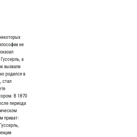
 некоторых
илософии не
 оказал
Гуссерль, а
ык вызвали
но родился в
, стал
ете
сором. В 1870
осле периода
лическом
м приват-
Гуссерль,
ренции