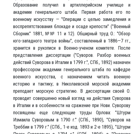
Образование получил в артиллерийском училище и
академии генерального штаба. Первая работа его по
военному искусству — "Операции с целью замедления и
воспрепятствования блокаде и осаде крепости" ("Военный
Сборник" 1881, №№ 11 и 12). Обширный труд О.: "Обзор
юго-западного театра войны", составленный в 1886—7 гг.,
хранится в рукописи в Военно-ученом комитете. После
представления диссертации ("Суворов. Разбор военных
действий Суворова в Италии в 1799 г.", СПб., 1892) назначен
профессором академии генерального штаба по кафедре
военного искусства, с назначением читать военную
историю и тактику; в Николаевской морской академии
преподает морскую стратегию. В диссертации своей О.
проводит совершенно новый взгляд на действия Суворова
в Италии и в особенности на сражение при Нови. Суворову
посвящены еще следующие труды Орлова: "Штурм
Измаила Суворовым в 1790 г." (СПб., 1890), "Суворов на
Треббии в 1799 г." (СПб., 1-е изд. 1893 и 2-е 1895), "Штурм