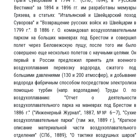
Праги Суворовым в 1794 г." (СПб., 1894); в "Русском
Вестнике" за 1894 и 1896 гг. им разработаны мемуары
Грязева, в статьях: "Итальянский и Швейцарский поход
Суворова" и "Возвращение русских войск из Швейцарии в
1799 г.". В 1886 г. О. командовал воздухоплавательным
парком на больших маневрах под Брестом и совершил
полет через Беловежскую пущу; после того им было
совершено еще несколько полетов с научными целями. Он
первый в России предложил принять для военного
воздухоплавания перевозку водорода, сжатого под
большими давлениями (130 и 200 атмосфер), и добывание
водорода фабричным способом посредством электролиза
помощью турбин (напр. водопадами). Труды О. по
воздухоплаванию: "Отчет о деятельности
воздухоплавательного парка на маневрах под Брестом в
1886 г." ("Инженерный Журнал", 1887, №№ 6—7), "Сухие
воздухоплавательные парки" (там же, 1889 г.), "Краткое
описание материальной части воздухоплавательного
отделения" (СПб., 1889); "О тактике воздушных шаров"