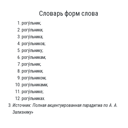
Словарь форм слова
рогу́льник;
рогу́льники;
рогу́льника;
рогу́льников;
рогу́льнику;
рогу́льникам;
рогу́льник;
рогу́льники;
рогу́льником;
рогу́льниками;
рогу́льнике;
рогу́льниках.
Источник: Полная акцентуированная парадигма по А. А.
Зализняку»