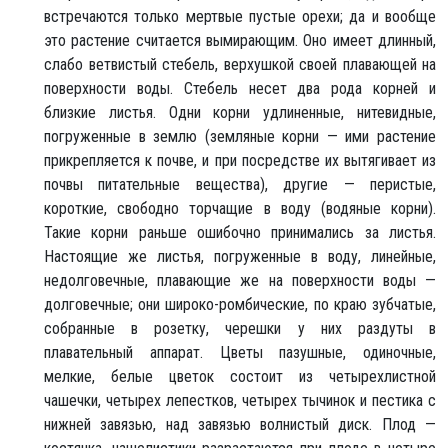
встречаются только мертвые пустые орехи; да и вообще
это растение считается вымирающим. Оно имеет длинный,
слабо ветвистый стебель, верхушкой своей плавающей на
поверхности воды. Стебель несет два рода корней и
близкие листья. Одни корни удлиненные, нитевидные,
погруженные в землю (земляные корни — ими растение
прикрепляется к почве, и при посредстве их вытягивает из
почвы питательные вещества), другие — перистые,
короткие, свободно торчащие в воду (водяные корни).
Такие корни раньше ошибочно принимались за листья.
Настоящие же листья, погруженные в воду, линейные,
недолговечные, плавающие же на поверхности воды —
долговечные; они широко-ромбические, по краю зубчатые,
собранные в розетку, черешки у них раздуты в
плавательный аппарат. Цветы пазушные, одиночные,
мелкие, белые цветок состоит из четырехлистной
чашечки, четырех лепестков, четырех тычинок и пестика с
нижней завязью, над завязью волнистый диск. Плод —