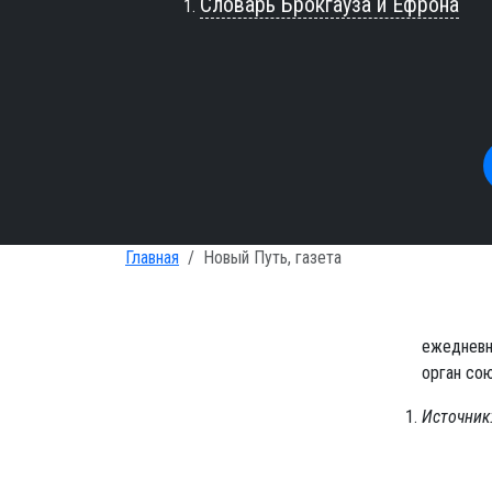
Словарь Брокгауза и Ефрона
Главная
Новый Путь, газета
ежедневна
орган сою
Источник: