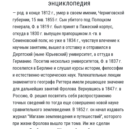
энциклопедия
— род. в конце 1812 г., умер в своем имении, Черниговской
губернии, 15 янв. 1855 г. Сын убитого под Полоцком
генерала, Ф. в 1819 г. был принят в Пажеский корпус,
откуда в 1830 г. выпущен прапорщиком л.-гв. в
Семеновский полк; но уже в 1834 г., чувствуя влечение к
научным занятиям, вышел в отставку и отправился в
Дерптский (ныне Юрьевский) университет, а оттуда в
Германию. Посетив несколько университетов, Ф. в 1837 г.
поселился в Берлине и слушал курсы истории, философии
и естественно-исторических наук. Увлекательные лекции
знаменитого географа Риттера имели решающее значение
для дальнейших занятий Фролова. Вернувшись в 1847 г. в
Россию, Ф. решил посвятить себя распространению
точных сведений по тогда еще совершенно новой науке
сравнительного землеведения. В 1852 г. он начал издавать
журнал "Магазин землеведения и путешествий", которого
при жизни Фролова вышло три тома. Им же сделан