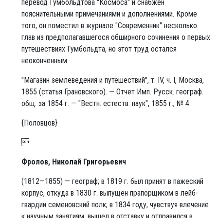
перевод Гумбольдтова "Космоса" и снабжен
пояснительными примечаниями и дополнениями. Кроме
того, он поместил в журнале "Современник" несколько
глав из предполагавшегося обширного сочинения о первых
путешествиях Гумбольдта, но этот труд остался
неоконченным.
"Магазин землеведения и путешествий", т. IV, ч. I, Москва,
1855 (статья Грановского). — Отчет Имп. Русск. географ.
общ. за 1854 г. — "Вестн. естеств. наук", 1855 г., №
4.
{Половцов}

Фролов, Николай Григорьевич
(1812—1855) — географ; в 1819 г. был принят в пажеский
корпус, откуда в 1830 г. выпущен прапорщиком в лейб-
гвардии семеновский полк; в 1834 году, чувствуя влечение
к научным занятиям, вышел в отставку и отправился в