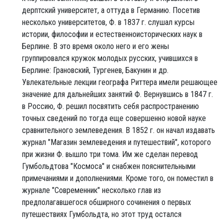
дерптский университет, а оттуда в Германию. Посетив
несколько университетов, Ф. в 1837 г. слушал курсы
истории, философии и естественноисторических наук в
Берлине. В это время около него и его жены
группировался кружок молодых русских, учившихся в
Берлине: Грановский, Тургенев, Бакунин и др.
Увлекательные лекции географа Риттера имели решающее
значение для дальнейших занятий Ф. Вернувшись в 1847 г.
в Россию, Ф. решил посвятить себя распространению
точных сведений по тогда еще совершенно новой науке
сравнительного землеведения. В 1852 г. он начал издавать
журнал "Магазин землеведения и путешествий", которого
при жизни Ф. вышло три тома. Им же сделан перевод
Гумбольдтова "Космоса" и снабжен пояснительными
примечаниями и дополнениями. Кроме того, он поместил в
журнале "Современник" несколько глав из
предполагавшегося обширного сочинения о первых
путешествиях Гумбольдта, но этот труд остался