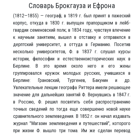
Словарь Брокгауза и Ефрона
(1812—1855) — географ; в 1819 г. был принят в пажеский
корпус, откуда в 1830 г. выпущен прапорщиком в лейб-
гвардии семеновский полк; в 1834 году, чувствуя влечение
к научным занятиям, вышел в отставку и отправился в
дерптский университет, а оттуда в Германию. Посетив
несколько университетов, Ф. в 1837 г. слушал курсы
истории, философии и естественноисторических наук в
Берлине. В это время около него и его жены
группировался кружок молодых русских, учившихся в
Берлине: Грановский, Тургенев, Бакунин и др.
Увлекательные лекции географа Риттера имели решающее
значение для дальнейших занятий Ф. Вернувшись в 1847 г.
в Россию, Ф. решил посвятить себя распространению
точных сведений по тогда еще совершенно новой науке
сравнительного землеведения. В 1852 г. он начал издавать
журнал "Магазин землеведения и путешествий", которого
при жизни Ф. вышло три тома. Им же сделан перевод