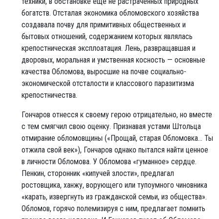
техники, в обстановке еще не растраченных природных
богатств. Отсталая экономика обломовского хозяйства
создавала почву для примитивных общественных и
бытовых отношений, содержанием которых являлась
крепостническая эксплоатация. Лень, развращавшая и
дворовых, моральная и умственная косность — основные
качества Обломова, выросшие на почве социально-
экономической отсталости и классового паразитизма
крепостничества.
Гончаров отнесся к своему герою отрицательно, но вместе
с тем смягчил свою оценку. Признавая устами Штольца
отмирание обломовщины («Прощай, старая Обломовка... Ты
отжила свой век»), Гончаров однако пытался найти ценное
в личности Обломова. У Обломова «гуманное» сердце.
Пенкин, сторонник «кипучей злости», предлагал
ростовщика, ханжу, ворующего или тупоумного чиновника
«карать, извергнуть из гражданской семьи, из общества».
Обломов, горячо полемизируя с ним, предлагает помнить