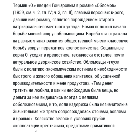
Термин «О.» введен Гончаровым в романе «Обломов»
(1859, см. ч. 2, гл. IV; ч. 3, гл. II), главный персонаж к-рого,
давший имя роману, является порождением старого
патриархально-поместного уклада. Роман положил начало
борьбе мнений вокруг обломовщины. Борьба эта отражала
на разных этапах развития общественной мысли классовую
борьбу вокруг пережитков крепостничества. Социальные
корни О. уходят в крепостное, технически отсталое, почти
натуральное дворянское хозяйство. Обломовцы «глухи
были к политико-экономическим истинам о необходимости
быстрого и живого обращения капиталов, об усиленной
производительности и мене продуктов». «Там денег
тратить не любили, и как ни необходима была вещь, но
деньги за нее выдавались всегда с великим
соболезнованием, и то, если издержка была незначительна.
Значительная же трата сопровождалась стонами, воплями
и бранью». Хозяйство велось в условиях грубой
эксплоатации крестьянина, средствами примитивной