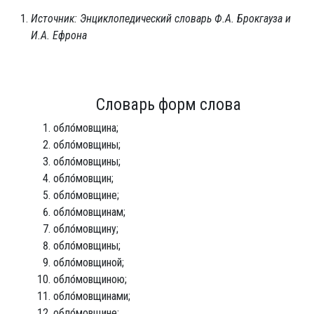
Источник: Энциклопедический словарь Ф.А. Брокгауза и
И.А. Ефрона
Словарь форм слова
обло́мовщина;
обло́мовщины;
обло́мовщины;
обло́мовщин;
обло́мовщине;
обло́мовщинам;
обло́мовщину;
обло́мовщины;
обло́мовщиной;
обло́мовщиною;
обло́мовщинами;
обло́мовщине;