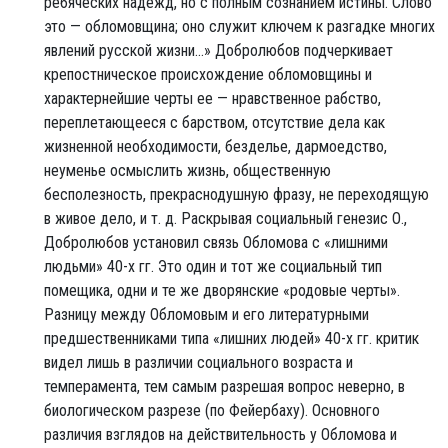
ребяческих надежд, но с полным сознанием истины. Слово
это — обломовщина; оно служит ключем к разгадке многих
явлений русской жизни...» Добролюбов подчеркивает
крепостническое происхождение обломовщины и
характернейшие черты ее — нравственное рабство,
переплетающееся с барством, отсутствие дела как
жизненной необходимости, безделье, дармоедство,
неуменье осмыслить жизнь, общественную
бесполезность, прекраснодушную фразу, не переходящую
в живое дело, и т. д. Раскрывая социальный генезис О.,
Добролюбов установил связь Обломова с «лишними
людьми» 40-х гг. Это один и тот же социальный тип
помещика, одни и те же дворянские «родовые черты».
Разницу между Обломовым и его литературными
предшественниками типа «лишних людей» 40-х гг. критик
видел лишь в различии социального возраста и
темперамента, тем самым разрешая вопрос неверно, в
биологическом разрезе (по Фейербаху). Основного
различия взглядов на действительность у Обломова и