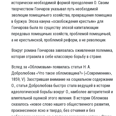
исторически необходимой формой преодоления О. Своим
творчеством Гончаров указывал путь необходимой
эволюции помещичьего хозяйства, превращения помещика
в буржуа. Эпоха кануна «освобождения крестьян» для
Гончарова была по существу эпохой капитализации
передовых помещичьих хозяйств, проблемой помещичьей,
а не крестьянской, проблемой реформ, а не революции.
Вокруг романа Гончарова завязалась оживленная полемика,
которая отразила в себе классовую борьбу в стране.
Вслед за «Обломовым» появилась статья Н. А.
Добролюбова «Что такое обломовщина?» («Современник»,
1859, V). Заострившая внимание на социальном содержании
О., статья Добролюбова быстро стала ведущей в истории
идеологической борьбы вокруг О., наиболее авторитетной и
влиятельной оценкой этого явления. В истории Обломова
сказалось «новое слово нашего общественного развития,
произнесенное ясно и твердо, без отчаяния и без