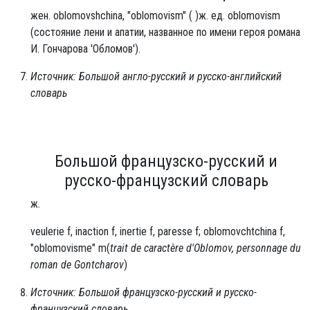
жен. oblomovshchina, "oblomovism" ( )ж. ед. oblomovism
(состояние лени и апатии, названное по имени героя романа
И. Гончарова 'Обломов').
Источник: Большой англо-русский и русско-английский
словарь
Большой французско-русский и
русско-французский словарь
ж.
veulerie f, inaction f, inertie
f, paresse f; oblomovchtchina f,
"oblomovisme" m(
trait de caractère d'Oblomov, personnage du
roman de Gontcharov
)
Источник: Большой французско-русский и русско-
французский словарь