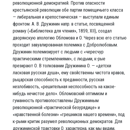
революционной демократией. Против опасности
крестьянской революции обе партии помещичьего класса
— либеральная и крепостническая — выступали единым
фронтом. А. В. Дружинин напр. в статье, посвященной
роману («Библиотека для чтения», 1859, XII), создал
дворянскую апологию Обломова и О. Через всю его статью
проходит завуалированная полемика с Добролюбовым.
Дружинин полемизирует с людьми с «чересчур
практическими стремлениями», с людьми, к-рые
презирают О. В толковании Дружинина О. — «детски
ласковая русская душа», ему свойственны чистота нравов,
рыцарская способность к преданности, русская
незлобивость, «решительная неспособность на какое-
нибудь нечистое дело». Обломовский оптимизм и
гуманность противопоставлены Дружининым
революционной «практической безурядице» и
«нравственной болезни» «грешников нашего времени», под
к-рыми критик разумел революционных демократов. Для
дружининской трактовки О. характерна, как мы видим,