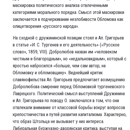
маскировка политического анализа отвлеченными
категориями морального порядка. Смысл этой маскировки
заключается в подчеркивании незлобивости Обломова как
олицетворения «русского народа».
На сходной с дружининской позиции стоял и Ап. Григорьев
в статье «И. С. Тургенев и его деятельность» («Русское
слово», 1859, VIII). Добролюбов назван им «человеком
честным и благородным», но «недальновидным», который с
яростью набросился «больше, чем сам автор, на
Обломовку и обломовщину». Виднейший критик
славянофильства Ап. Григорьев предпочитает возмущению
Добролюбова смирение перед Обломовкой тургеневского
Лаврецкого. Политический смысл выступлений Дружинина
и Ап. Григорьева по поводу О. заключался в том, что они
отвлекали внимание от классовой борьбы вокруг вопросов
крепостничества и путей развития капитализма. Характерно,
что образ Штольца не вызывает у них интереса.
Либеральная буржуазно-дворянская критика, выступая на