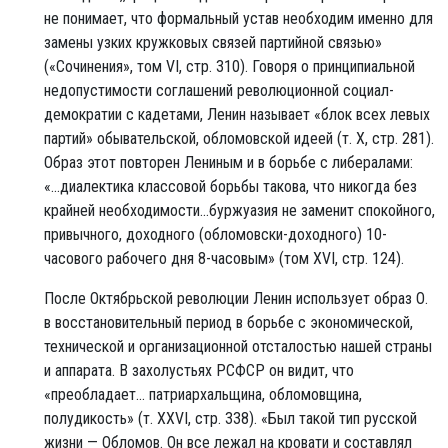
не понимает, что формальный устав необходим именно для
замены узких кружковых связей партийной связью»
(«Сочинения», том VI, стр. 310). Говоря о принципиальной
недопустимости соглашений революционной социал-
демократии с кадетами, Ленин называет «блок всех левых
партий» обывательской, обломовской идеей (т. X, стр. 281).
Образ этот повторен Лениным и в борьбе с либералами:
«...диалектика классовой борьбы такова, что никогда без
крайней необходимости...буржуазия не заменит спокойного,
привычного, доходного (обломовски-доходного) 10-
часового рабочего дня 8-часовым» (том XVI, стр. 124).
После Октябрьской революции Ленин использует образ О.
в восстановительный период в борьбе с экономической,
технической и организационной отсталостью нашей страны
и аппарата. В захолустьях РСФСР он видит, что
«преобладает... патриархальщина, обломовщина,
полудикость» (т. XXVI, стр. 338). «Был такой тип русской
жизни — Обломов. Он все лежал на кровати и составлял