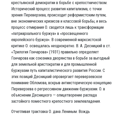
крестьянской демократии в борьбе с крепостничеством.
Исторический процесс развития капитализма, с точки
зрения Переверзева, происходит реформистским путем,
вне экономических кризисов и классовой борьбы, и весь
процесс отмирания О. сводится лишь к трансформации
«патриархального буржуа» в «просвещенного
европейского буржуа». В современной марксистской
критике О. освещалась неоднократно. В. А. Десницкий в ст.
«Трилогия Гончарова» (1931) правильно определяет
Гончарова как союзника дворянства в борьбе за выгодный
для земельной аристократии и для промышленной
буржуазии путь капиталистического развития России. С
этих позиций Десницкий опровергает переверзевское
понимание Обломова, вскрыв антиисторическую концепцию
Переверзева о регрессивном движении буржуазии. О. в
объяснении Десницкого — олицетворение распада
застойного поместного крепостного землевладения.
Отчетливая трактовка О. дана Лениным. Вождь