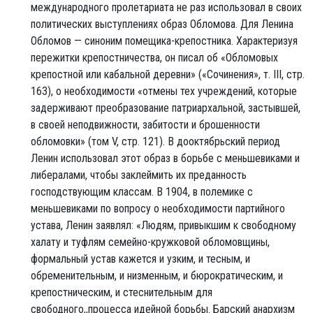
международного пролетариата не раз использовал в своих
политических выступлениях образ Обломова. Для Ленина
Обломов — синоним помещика-крепостника. Характеризуя
пережитки крепостничества, он писал об «Обломовых
крепостной или кабальной деревни» («Сочинения», т. III, стр.
163), о необходимости «отмены тех учреждений, которые
задерживают преобразование патриархальной, застывшей,
в своей неподвижности, забитости и брошенности
обломовки» (том V, стр. 121). В дооктябрьский период
Ленин использовал этот образ в борьбе с меньшевиками и
либералами, чтобы заклеймить их преданность
господствующим классам. В 1904, в полемике с
меньшевиками по вопросу о необходимости партийного
устава, Ленин заявлял: «Людям, привыкшим к свободному
халату и туфлям семейно-кружковой обломовщины,
формальный устав кажется и узким, и тесным, и
обременительным, и низменным, и бюрократическим, и
крепостническим, и стеснительным для
свободного,,процесса идейной борьбы. Барский анархизм