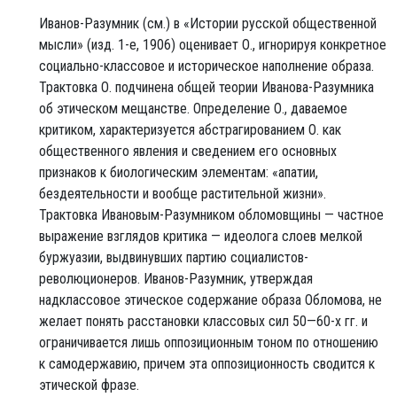
Иванов-Разумник (см.) в «Истории русской общественной
мысли» (изд. 1-е, 1906) оценивает О., игнорируя конкретное
социально-классовое и историческое наполнение образа.
Трактовка О. подчинена общей теории Иванова-Разумника
об этическом мещанстве. Определение О., даваемое
критиком, характеризуется абстрагированием О. как
общественного явления и сведением его основных
признаков к биологическим элементам: «апатии,
бездеятельности и вообще растительной жизни».
Трактовка Ивановым-Разумником обломовщины — частное
выражение взглядов критика — идеолога слоев мелкой
буржуазии, выдвинувших партию социалистов-
революционеров. Иванов-Разумник, утверждая
надклассовое этическое содержание образа Обломова, не
желает понять расстановки классовых сил 50—60-х гг. и
ограничивается лишь оппозиционным тоном по отношению
к самодержавию, причем эта оппозиционность сводится к
этической фразе.