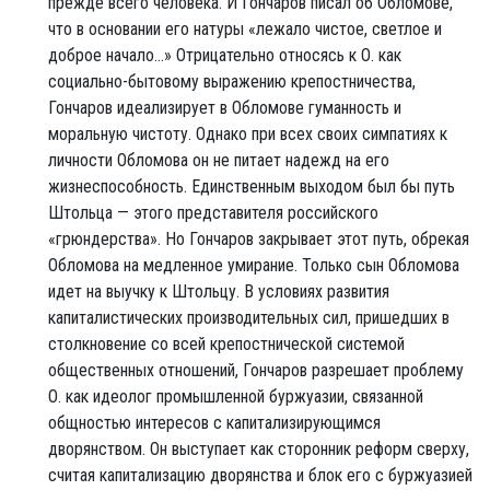
прежде всего человека. И Гончаров писал об Обломове,
что в основании его натуры «лежало чистое, светлое и
доброе начало...» Отрицательно относясь к О. как
социально-бытовому выражению крепостничества,
Гончаров идеализирует в Обломове гуманность и
моральную чистоту. Однако при всех своих симпатиях к
личности Обломова он не питает надежд на его
жизнеспособность. Единственным выходом был бы путь
Штольца — этого представителя российского
«грюндерства». Но Гончаров закрывает этот путь, обрекая
Обломова на медленное умирание. Только сын Обломова
идет на выучку к Штольцу. В условиях развития
капиталистических производительных сил, пришедших в
столкновение со всей крепостнической системой
общественных отношений, Гончаров разрешает проблему
О. как идеолог промышленной буржуазии, связанной
общностью интересов с капитализирующимся
дворянством. Он выступает как сторонник реформ сверху,
считая капитализацию дворянства и блок его с буржуазией