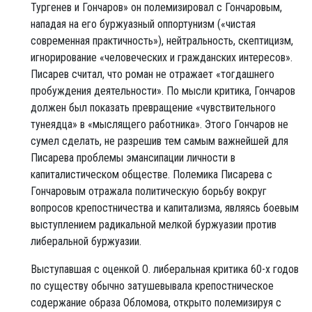
Тургенев и Гончаров» он полемизировал с Гончаровым,
нападая на его буржуазный оппортунизм («чистая
современная практичность»), нейтральность, скептицизм,
игнорирование «человеческих и гражданских интересов».
Писарев считал, что роман не отражает «тогдашнего
пробуждения деятельности». По мысли критика, Гончаров
должен был показать превращение «чувствительного
тунеядца» в «мыслящего работника». Этого Гончаров не
сумел сделать, не разрешив тем самым важнейшей для
Писарева проблемы эмансипации личности в
капиталистическом обществе. Полемика Писарева с
Гончаровым отражала политическую борьбу вокруг
вопросов крепостничества и капитализма, являясь боевым
выступлением радикальной мелкой буржуазии против
либеральной буржуазии.
Выступавшая с оценкой О. либеральная критика 60-х годов
по существу обычно затушевывала крепостническое
содержание образа Обломова, открыто полемизируя с