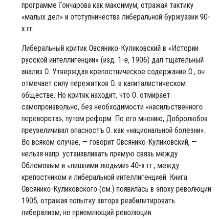
программе Гончарова как максимум, отражая тактику
«малых дел» и отступничества либеральной буржуазии 90-
х гг.
Либеральный критик Овсянико-Куликовский в «Истории
русской интеллигенции» (изд. 1-е, 1906) дал тщательный
анализ О. Утверждая крепостническое содержание О., он
отмечает силу пережитков О. в капиталистическом
обществе. Но критик находит, что О. отмирает
самопроизвольно, без необходимости «насильственного
переворота», путем реформ. По его мнению, Добролюбов
преувеличивал опасностъ О. как «национальной болезни».
Во всяком случае, — говорит Овсянико-Куликовский, —
нельзя напр. устанавливать прямую связь между
Обломовым и «лишними людьми» 40-х гг., между
крепостником и либеральной интеллигенцией. Книга
Овсянико-Куликовского (см.) появилась в эпоху революции
1905, отражая попытку автора реабилитировать
либерализм, не приемлющий революции.