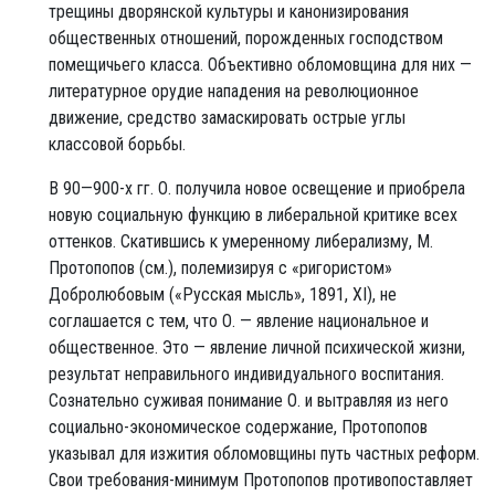
трещины дворянской культуры и канонизирования
общественных отношений, порожденных господством
помещичьего класса. Объективно обломовщина для них —
литературное орудие нападения на революционное
движение, средство замаскировать острые углы
классовой борьбы.
В 90—900-х гг. О. получила новое освещение и приобрела
новую социальную функцию в либеральной критике всех
оттенков. Скатившись к умеренному либерализму, М.
Протопопов (см.), полемизируя с «ригористом»
Добролюбовым («Русская мысль», 1891, XI), не
соглашается с тем, что О. — явление национальное и
общественное. Это — явление личной психической жизни,
результат неправильного индивидуального воспитания.
Сознательно суживая понимание О. и вытравляя из него
социально-экономическое содержание, Протопопов
указывал для изжития обломовщины путь частных реформ.
Свои требования-минимум Протопопов противопоставляет