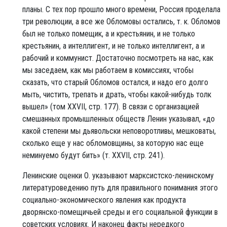
планы. С тех пор прошло много времени, Россия проделала
три революции, а все же Обломовы остались, т. к. Обломов
был не только помещик, а и крестьянин, и не только
крестьянин, а интеллигент, и не только интеллигент, а и
рабочий и коммунист. Достаточно посмотреть на нас, как
мы заседаем, как мы работаем в комиссиях, чтобы
сказать, что старый Обломов остался, и надо его долго
мыть, чистить, трепать и драть, чтобы какой-нибудь толк
вышел» (том XXVII, стр. 177). В связи с организацией
смешанных промышленных обществ Ленин указывал, «до
какой степени мы дьявольски неповоротливы, мешковаты,
сколько еще у нас обломовщины, за которую нас еще
неминуемо будут бить» (т. XXVII, стр. 241).
Ленинские оценки О. указывают марксистско-ленинскому
литературоведению путь для правильного понимания этого
социально-экономического явления как продукта
дворянско-помещичьей среды и его социальной функции в
советских условиях. И наконец факты нередкого