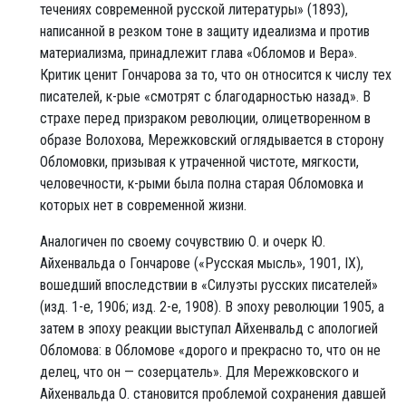
течениях современной русской литературы» (1893),
написанной в резком тоне в защиту идеализма и против
материализма, принадлежит глава «Обломов и Вера».
Критик ценит Гончарова за то, что он относится к числу тех
писателей, к-рые «смотрят с благодарностью назад». В
страхе перед призраком революции, олицетворенном в
образе Волохова, Мережковский оглядывается в сторону
Обломовки, призывая к утраченной чистоте, мягкости,
человечности, к-рыми была полна старая Обломовка и
которых нет в современной жизни.
Аналогичен по своему сочувствию О. и очерк Ю.
Айхенвальда о Гончарове («Русская мысль», 1901, IX),
вошедший впоследствии в «Силуэты русских писателей»
(изд. 1-е, 1906; изд. 2-е, 1908). В эпоху революции 1905, а
затем в эпоху реакции выступал Айхенвальд с апологией
Обломова: в Обломове «дорого и прекрасно то, что он не
делец, что он — созерцатель». Для Мережковского и
Айхенвальда О. становится проблемой сохранения давшей