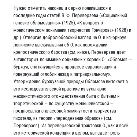
Нужно отметить наконец и серию появившихся в
последние годы статей В. Ф. Переверзева («Социальный
генезис обломовщины» (1925), «К вопросу о
монистическом понимании творчества Гончарова» (1928) и
др.). Отвергая добролюбовский взгляд на О. и игнорируя
ленинские высказывания об О. как порождении
крепостнического барства (см. ниже), Переверзев дает
антиисторич. понимание социальных корней О.: «Обломов —
буржуа, споткнувшийся в процессе европеизации и
повернувший оглобли назад к патриархальному».
Утверждение буржуазной природы Обломова вытекает в
его исследовательской практике из вульгарно-
механистического отождествления быта с бытием и
теоретической — по существу меньшевистской —
предпосылки о классовой замкнутости творчества
писателя, из теории «переодевания образов» (см.
Переверзев). Из переверзевской трактовки О., как и всей
его исторической концепции в целом, выпадает роль