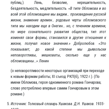
публиц.). Лень, безволие, нерешительность,
бездеятельность, медлительность.
«В типе Обломова и во
всей этой обломовщине мы видим… произведение русской
жизни, знамение времен… родовые черты обломовского
типа мы находим еще в Онегин… но, с течением времени,
по мере сознательного развития общества, тип этот
изменял свои формы, становился в другие отношения к
жизни, получал новое значение.»
Добролюбов
.
«Это
показывает, до какой степени мы дьявольски
неповоротливы, мешковаты, сколько еще у нас
обломовщины…»
Ленин
(о неповоротливости некоторых организаций при переходе
к новым формам работы; XI съезд РКП(б), 1922 г.). (По
имени Обломова, героя одноименного романа Гончарова;
слово употреблено впервые самим Гончаровым в этом
романе.)
Источник: Толковый словарь Ушакова. Д.Н. Ушаков. 1935-