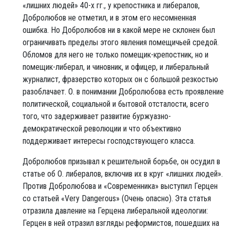
«лишних людей» 40-х гг., у крепостника и либералов,
Добролюбов не отметил, и в этом его несомненная
ошибка. Но Добролюбов ни в какой мере не склонен был
ограничивать пределы этого явления помещичьей средой.
Обломов для него не только помещик-крепостник, но и
помещик-либерал, и чиновник, и офицер, и либеральный
журналист, фразерство которых он с большой резкостью
разоблачает. О. в понимании Добролюбова есть проявление
политической, социальной и бытовой отсталости, всего
того, что задерживает развитие буржуазно-
демократической революции и что объективно
поддерживает интересы господствующего класса.
Добролюбов призывал к решительной борьбе, он осудил в
статье об О. либералов, включив их в круг «лишних людей».
Против Добролюбова и «Современника» выступил Герцен
со статьей «Very Dangerous» (Очень опасно). Эта статья
отразила давление на Герцена либеральной идеологии:
Герцен в ней отразил взгляды реформистов, пошедших на