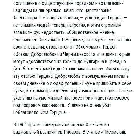
соглашение с существующим порядком и возлагавших
надежды на либерально начавшего царствование
Александра II. «Теперь в России, — утверждал Герцен, —
нет лишних людей, теперь, напротив, к этим огромным
запашкам рук недостает». «Общественное мнение,
баловавшее Онегиных и Печориных, потому что чуяло в них
свои страдания, отвернется от Обломовых». Герцен
обозвал Добролюбова и Чернышевского «паяцами», к-рые
могут «досвистаться не только до Булгарина и Греча, но
(что боже сохрани) и до Станислава на шею». Имея в виду
эту статью Герцена, Добролюбов с возмущением писал в
своем дневнике о людях, успевших «уже пришибить в себе
чутье, которым прежде чуяли призыв к революции... Теперь
уже у них на уме мирный прогресс при инициативе сверху,
под покровом законности... Я лично не очень убит
неблаговолением Герцена».
В 1861 против гончаровской оценки О. выступил
радикальный разночинец Писарев. В статье «Писемский,