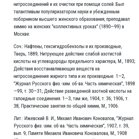
нитросоединений и их очистки при помощи солей. Был
талантливым популяризатором науки и убежденным
поборником высшего женского образования; преподавал
химию на женских "коллективных уроках" (1890—99) в
Москве.
Соч.: Нафтены, гексигидробензолы и их производные,
Тверь, 1889; Нитрующее действие слабой азотистой
кислоты на углеводороды предельного характера, М., 1893;
Действия восстанавливающих веществ на
нитросоединения жирного типа и их производные. 1—2,
"Журнал Русского физ.-хим. об-ва. Часть химическая", 1898
—99, т. 30—31; Действие разведенной азотной кислоты на
галоидные соединения. 1—3, там же, 1904, т. 36; 1906, т.
38; Практические занятия по общей химии, М., 1906.
Лит.: Ижевский В. И., Михаил Иванович Коновалов, "Журнал
Русского физ.-хим. об-ва. Часть химическая", 1907, т. 39,
вып. 9; Памяти Михаила Ивановича Коновалова, М., 1908