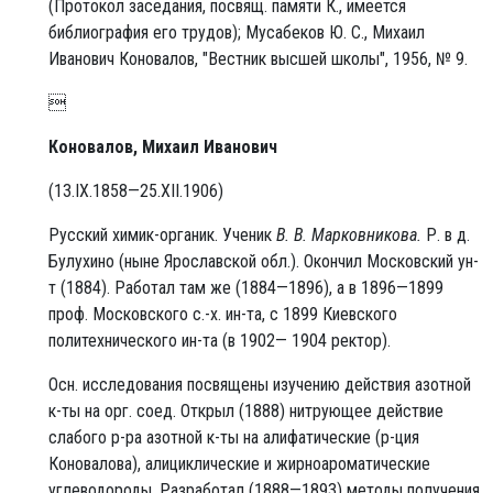
(Протокол заседания, посвящ. памяти К., имеется
библиография его трудов); Мусабеков Ю. С., Михаил
Иванович Коновалов, "Вестник высшей школы", 1956, № 9.

Коновалов, Михаил Иванович
(13.IX.1858—25.XII.1906)
Русский химик-органик. Ученик
В. В. Марковникова.
Р. в д.
Булухино (ныне Ярославской обл.). Окончил Московский ун-
т (1884). Работал там же (1884—1896), а в 1896—1899
проф. Московского с.-х. ин-та, с 1899 Киевского
политехнического ин-та (в 1902— 1904 ректор).
Осн. исследования посвящены изучению действия азотной
к-ты на орг. соед. Открыл (1888) нитрующее действие
слабого р-ра азотной к-ты на алифатические (р-ция
Коновалова), алициклические и жирноароматические
углеводороды. Разработал (1888—1893) методы получения