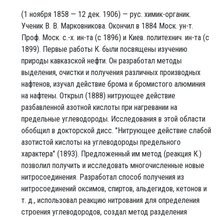
(1 ноября 1858 — 12 дек. 1906) — рус. химик-органик.
Ученик В. В. Марковникова. Окончил в 1884 Моск. ун-т.
Проф. Моск. с.-х. ин-та (с 1896) и Киев. политехнич. ин-та (с
1899). Первые работы К. были посвящены изучению
природы кавказской нефти. Он разработал методы
выделения, очистки и получения различных производных
нафтенов, изучал действие брома и бромистого алюминия
на нафтены. Открыл (1888) нитрующее действие
разбавленной азотной кислоты при нагревании на
предельные углеводороды. Исследования в этой области
обобщил в докторской дисс. "Нитрующее действие слабой
азотистой кислоты на углеводороды предельного
характера" (1893). Предложенный им метод (реакция К.)
позволил получить и исследовать многочисленные новые
нитросоединения. Разработал способ получения из
нитросоединений оксимов, спиртов, альдегидов, кетонов и
т. д., использовал реакцию нитрования для определения
строения углеводородов, создал метод разделения