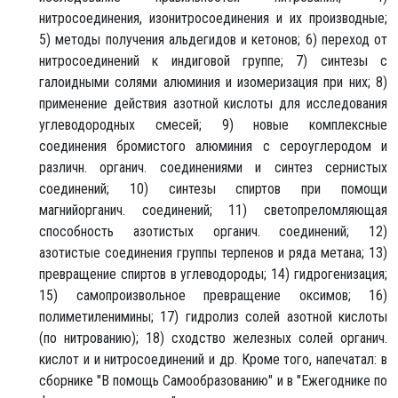
нитросоединения, изонитросоединения и их производные;
5) методы получения альдегидов и кетонов; 6) переход от
нитросоединений к индиговой группе; 7) синтезы с
галоидными солями алюминия и изомеризация при них; 8)
применение действия азотной кислоты для исследования
углеводородных смесей; 9) новые комплексные
соединения бромистого алюминия с сероуглеродом и
различн. органич. соединениями и синтез сернистых
соединений; 10) синтезы спиртов при помощи
магнийорганич. соединений; 11) светопреломляющая
способность азотистых органич. соединений; 12)
азотистые соединения группы терпенов и ряда метана; 13)
превращение спиртов в углеводороды; 14) гидрогенизация;
15) самопроизвольное превращение оксимов; 16)
полиметиленимины; 17) гидролиз солей азотной кислоты
(по нитрованию); 18) сходство железных солей органич.
кислот и и нитросоединений и др. Кроме того, напечатал: в
сборнике "В помощь Самообразованию" и в "Ежегоднике по