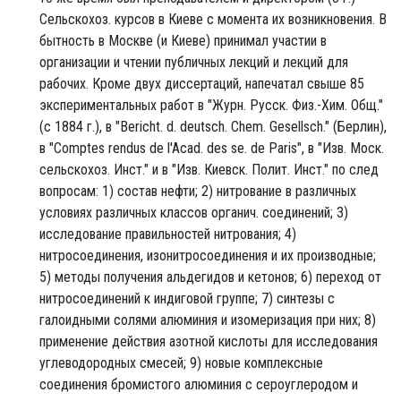
Сельскохоз. курсов в Киеве с момента их возникновения. В
бытность в Москве (и Киеве) принимал участии в
организации и чтении публичных лекций и лекций для
рабочих. Кроме двух диссертаций, напечатал свыше 85
экспериментальных работ в "Журн. Русск. Физ.-Хим. Общ."
(с 1884 г.), в "Bericht. d. deutsch. Chem. Gesellsch." (Берлин),
в "Comptes rendus de l'Acad. des se. de Paris", в "Изв. Моск.
сельскохоз. Инст." и в "Изв. Киевск. Полит. Инст." по след
вопросам: 1) состав нефти; 2) нитрование в различных
условиях различных классов органич. соединений; 3)
исследование правильностей нитрования; 4)
нитросоединения, изонитросоединения и их производные;
5) методы получения альдегидов и кетонов; 6) переход от
нитросоединений к индиговой группе; 7) синтезы с
галоидными солями алюминия и изомеризация при них; 8)
применение действия азотной кислоты для исследования
углеводородных смесей; 9) новые комплексные
соединения бромистого алюминия с сероуглеродом и