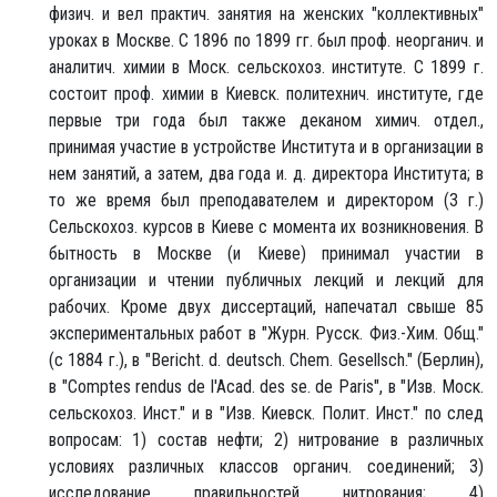
физич. и вел практич. занятия на женских "коллективных"
уроках в Москве. С 1896 по 1899 гг. был проф. неорганич. и
аналитич. химии в Моск. сельскохоз. институте. С 1899 г.
состоит проф. химии в Киевск. политехнич. институте, где
первые три года был также деканом химич. отдел.,
принимая участие в устройстве Института и в организации в
нем занятий, а затем, два года и. д. директора Института; в
то же время был преподавателем и директором (3 г.)
Сельскохоз. курсов в Киеве с момента их возникновения. В
бытность в Москве (и Киеве) принимал участии в
организации и чтении публичных лекций и лекций для
рабочих. Кроме двух диссертаций, напечатал свыше 85
экспериментальных работ в "Журн. Русск. Физ.-Хим. Общ."
(с 1884 г.), в "Bericht. d. deutsch. Chem. Gesellsch." (Берлин),
в "Comptes rendus de l'Acad. des se. de Paris", в "Изв. Моск.
сельскохоз. Инст." и в "Изв. Киевск. Полит. Инст." по след
вопросам: 1) состав нефти; 2) нитрование в различных
условиях различных классов органич. соединений; 3)
исследование правильностей нитрования; 4)