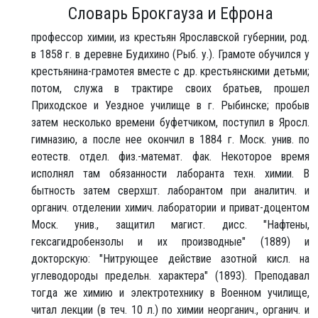
Словарь Брокгауза и Ефрона
профессор химии, из крестьян Ярославской губернии, род.
в 1858 г. в деревне Будихино (Рыб. у.). Грамоте обучился у
крестьянина-грамотея вместе с др. крестьянскими детьми;
потом, служа в трактире своих братьев, прошел
Приходское и Уездное училище в г. Рыбинске; пробыв
затем несколько времени буфетчиком, поступил в Яросл.
гимназию, а после нее окончил в 1884 г. Моск. унив. по
еотеств. отдел. физ.-математ. фак. Некоторое время
исполнял там обязанности лаборанта техн. химии. В
бытность затем сверхшт. лаборантом при аналитич. и
органич. отделении химич. лаборатории и приват-доцентом
Моск. унив., защитил магист. дисс. "Нафтены,
гексагидробензолы и их производные" (1889) и
докторскую: "Нитрующее действие азотной кисл. на
углеводороды предельн. характера" (1893). Преподавал
тогда же химию и электротехнику в Военном училище,
читал лекции (в теч. 10 л.) по химии неорганич., органич. и