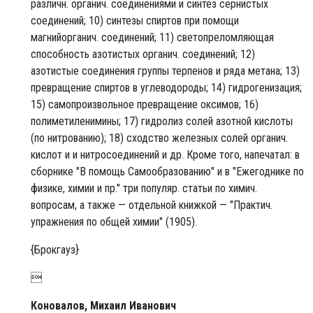
различн. органич. соединениями и синтез сернистых
соединений; 10) синтезы спиртов при помощи
магнийорганич. соединений; 11) светопреломляющая
способность азотистых органич. соединений; 12)
азотистые соединения группы терпенов и ряда метана; 13)
превращение спиртов в углеводороды; 14) гидрогенизация;
15) самопроизвольное превращение оксимов; 16)
полиметиленимины; 17) гидролиз солей азотной кислоты
(по нитрованию); 18) сходство железных солей органич.
кислот и и нитросоединений и др. Кроме того, напечатал: в
сборнике "В помощь Самообразованию" и в "Ежегоднике по
физике, химии и пр." три популяр. статьи по химич.
вопросам, а также — отдельной книжкой — "Практич.
упражнения по общей химии" (1905).
{Брокгауз}

Коновалов, Михаил Иванович