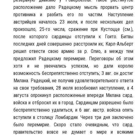
расположение дало Радецкому мысль прорвать центр
противника и разбить его по частям. Наступление
австрийцев началось 23 июля, и после нескольких дел
произошло, 25-го числа, сражение при Кустоцце (см.),
после которого сардинцы отступили к Гоито. Битвы
последних дней совершенно расстроили их; Карл-Альберт
решил отвести свою армию за р. Олио, a между тем
предложил Радецкому перемирие. Переговоры об этом
хотя и не увенчались успехом, но дали королю
возможность беспрепятственно отступить; 3 авг. он достиг
Милана. Радецкий, не получив удовлетворительного ответа
на свои требования, 28 июля возобновил наступление, а 4
августа опрокинул расположенные впереди Милана сард.
войска и отбросил их в город. Сардинцам разрешено было
беспрепятственно удалиться, и 6 авг. австр. войска опять
вступили в столицу Ломбардии. Через три дня заключено
было перемирие. Скоро стало очевидным, что сард.
правительство вовсе не думает о мире и всякими