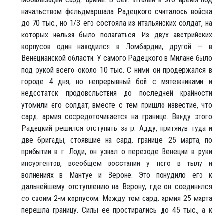
начальством фельдмаршала Радецкого считалось войска
до 70 тыс., но 1/3 его состояла из итальянских солдат, на
которых нельзя было полагаться. Из двух австрийских
корпусов один находился в Ломбардии, другой — в
Венецианской области. У самого Радецкого в Милане было
под рукой всего около 10 тыс. С ними он продержался в
городе 4 дня; но непрерывный бой с мятежниками и
недостаток продовольствия до последней крайности
утомили его солдат; вместе с тем пришло известие, что
сард. армия сосредоточивается на границе. Ввиду этого
Радецкий решился отступить за р. Адду, притянув туда и
две бригады, стоявшие на сард. границе. 25 марта, по
прибытии в г. Лоди, он узнал о переходе Венеции в руки
инсургентов, всеобщем восстании у него в тылу и
волнениях в Мантуе и Вероне. Это понудило его к
дальнейшему отступлению на Верону, где он соединился
со своим 2-м корпусом. Между тем сард. армия 25 марта
перешла границу. Силы ее простирались до 45 тыс., а к