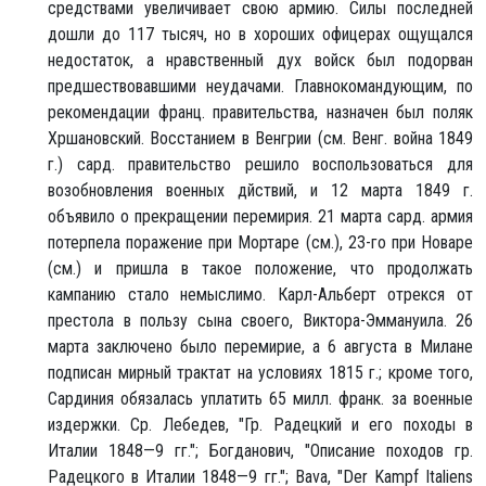
средствами увеличивает свою армию. Силы последней
дошли до 117 тысяч, но в хороших офицерах ощущался
недостаток, а нравственный дух войск был подорван
предшествовавшими неудачами. Главнокомандующим, по
рекомендации франц. правительства, назначен был поляк
Хршановский. Восстанием в Венгрии (см. Венг. война 1849
г.) сард. правительство решило воспользоваться для
возобновления военных дйствий, и 12 марта 1849 г.
объявило о прекращении перемирия. 21 марта сард. армия
потерпела поражение при Мортаре (см.), 23-го при Новаре
(см.) и пришла в такое положение, что продолжать
кампанию стало немыслимо. Карл-Альберт отрекся от
престола в пользу сына своего, Виктора-Эммануила. 26
марта заключено было перемирие, а 6 августа в Милане
подписан мирный трактат на условиях 1815 г.; кроме того,
Сардиния обязалась уплатить 65 милл. франк. за военные
издержки. Ср. Лебедев, "Гр. Радецкий и его походы в
Италии 1848—9 гг."; Богданович, "Описание походов гр.
Радецкого в Италии 1848—9 гг."; Bava, "Der Kampf Italiens