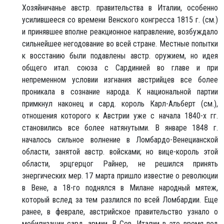
Хозяйничанье австр. правительства в Италии, особенно
усилившееся со времени Венского конгресса 1815 г. (см.)
и принявшее вполне реакционное направление, возбуждало
сильнейшее негодование во всей стране. Местные попытки
к восстанию были подавлены австр. оружием, но идея
общего итал. союза с Сардинией во главе и при
непременном условии изгнания австрийцев все более
проникала в сознание народа. К национальной партии
примкнул наконец и сард. король Карл-Альберт (см.),
отношения которого к Австрии уже с начала 1840-х гг.
становились все более натянутыми. В январе 1848 г.
началось сильное волнение в Ломбардо-Венецианской
области, занятой австр. войсками; но вице-король этой
области, эрцгерцог Райнер, не решился принять
энергических мер. 17 марта пришло известие о революции
в Вене, а 18-го поднялся в Милане народный мятеж,
который вслед за тем разлился по всей Ломбардии. Еще
ранее, в феврале, австрийское правительство узнало о
мобилизации сард. армии. В Сев. Италии в это время под