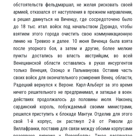
обстоятельств фельдмаршал, не желая рисковать своей
армией, отказался от наступления в прежнем направлении,
а решил двинуться на Виченцу, где сосредоточено было
до 18 тыс. итал. войск под начальством Дурандо, чтобы
взятием этого города очистить свою коммуникационную
линию на Тревизо и далее. 10 июня Виченца была взята
после упорного боя, а затем и другие, более мелкие
пункты достались во власть австрийцам; во всей
Венецианской области оставались в руках инсургентов
только Венеция, Озонцо и Пальмануова. Оставив часть
своих войск для окончательного усмирения Венец. области,
Радецкий вернулся к Вероне. Карл-Альберт за это время
ничего решительного не предпринимал, и затишье в воен.
действиях продолжалось до половины июля. Наконец
сардинский король, побуждаемый своими министрами,
решился приступить к блокаде Мантуи. Отделив для этого
свой 1-й корпус, он растянул 2-й от Риволи до
Виллафранки, поставив для связи между обоими корпусами
резервную дивизию у Ровербеллы. Такое растянутое