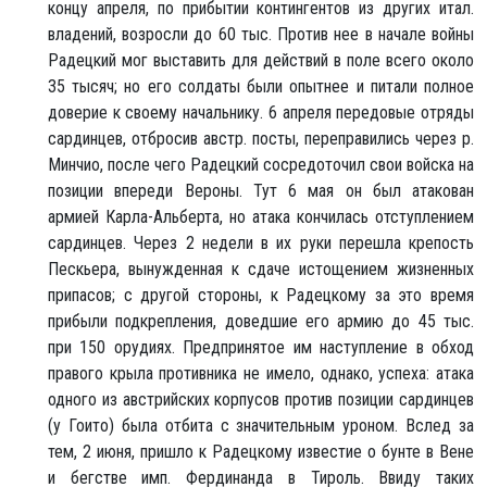
концу апреля, по прибытии контингентов из других итал.
владений, возросли до 60 тыс. Против нее в начале войны
Радецкий мог выставить для действий в поле всего около
35 тысяч; но его солдаты были опытнее и питали полное
доверие к своему начальнику. 6 апреля передовые отряды
сардинцев, отбросив австр. посты, переправились через р.
Минчио, после чего Радецкий сосредоточил свои войска на
позиции впереди Вероны. Тут 6 мая он был атакован
армией Карла-Альберта, но атака кончилась отступлением
сардинцев. Через 2 недели в их руки перешла крепость
Пескьера, вынужденная к сдаче истощением жизненных
припасов; с другой стороны, к Радецкому за это время
прибыли подкрепления, доведшие его армию до 45 тыс.
при 150 орудиях. Предпринятое им наступление в обход
правого крыла противника не имело, однако, успеха: атака
одного из австрийских корпусов против позиции сардинцев
(у Гоито) была отбита с значительным уроном. Вслед за
тем, 2 июня, пришло к Радецкому известие о бунте в Вене
и бегстве имп. Фердинанда в Тироль. Ввиду таких