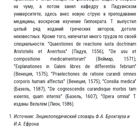
на чуму, а потом занял кафедру в Падуанском
университете; здесь внес новую струю в преподавание
медицины, воскресив изучение Гиппократа. Т. выпустил
целый ряд изданий греческих авторов, дотоле
неизвестных. Кроме того, напечатал много трудов по своей
специальности: "Quaestiones de reactione iuxta doctrinam
Aristotelis et Averrhois" (Падуя, 1556); "De usu et
compositione medicamentorum" (Веймар, 1571);
"Explanationes in Galeni libres de differentiis febrium"
(Венеция, 1575); "Praelectiones de ratione curandi omnes
corporis humani affectus" (Венеция, 1575); "Consilia medica"
(Базель, 1587); "De cognoscendis curandisque morbis tam
exiernis, quam internis" (Базель, 1607); "Opera omnia" T.
изданы Вельтем (Лион, 1586).
Источник: Энциклопедический словарь Ф.А. Брокгауза и
И.А. Ефрона