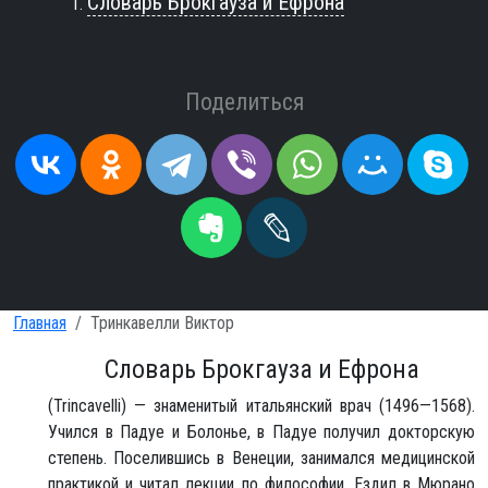
Словарь Брокгауза и Ефрона
Поделиться
Главная
Тринкавелли Виктор
Словарь Брокгауза и Ефрона
(Trincavelli) — знаменитый итальянский врач (1496—1568).
Учился в Падуе и Болонье, в Падуе получил докторскую
степень. Поселившись в Венеции, занимался медицинской
практикой и читал лекции по философии. Ездил в Мюрано