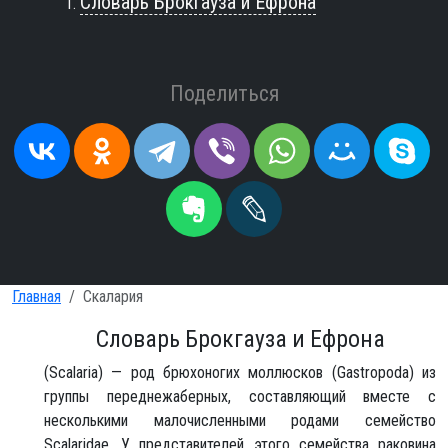
Словарь Брокгауза и Ефрона
Поделиться
Главная
Скалария
Словарь Брокгауза и Ефрона
(Scalaria) — род брюхоногих моллюсков (Gastropoda) из
группы переднежаберных, составляющий вместе с
несколькими малочисленными родами семейство
Scalaridae. У представителей этого семейства раковина