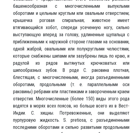
башенкообразная с многочисленными выпуклыми
оборотами и цельным круглым или овальным отверстием;
крышечка роговая спиральная; животное имеет
втягивающийся хобот, спереди усеченную ногу, сильно
выступающую вперед за голову, удлиненные щупальца с
приближенными к наружной стороне глазами на основании,
одной жаброй, овальными или полукруглыми челюстями,
которые снабжены шипами или зазубрены лишь по краю, и
радулой из рядов вытянутых крючковатых или
шипообразных зубов. В роде С. раковина плотная,
блестящая, с многочисленными, иногда разъединенными
оборотами, продольными (т. e. параллельными оси
раковины) ребрами или пластинками и завороченным краем
отверстия. Многочисленные (более 150) виды этого рода
водятся в морях всех поясов, но больше всего их в Вест-
Индии. С. хищны. Потревоженные, они выделяют
пурпуровую жидкость. S. pretiosa, с разъединенными
последними оборотами и сильно развитыми продольными