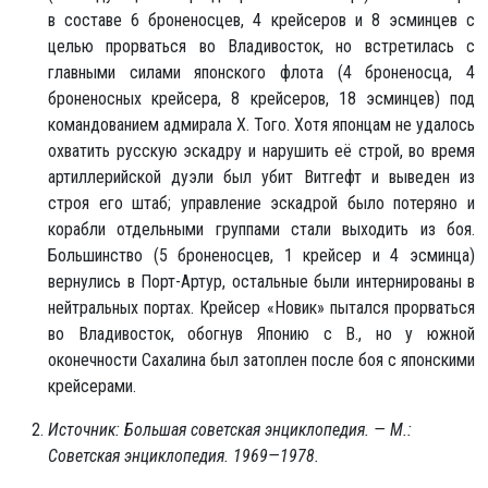
в составе 6 броненосцев, 4 крейсеров и 8 эсминцев с
целью прорваться во Владивосток, но встретилась с
главными силами японского флота (4 броненосца, 4
броненосных крейсера, 8 крейсеров, 18 эсминцев) под
командованием адмирала Х. Того. Хотя японцам не удалось
охватить русскую эскадру и нарушить её строй, во время
артиллерийской дуэли был убит Витгефт и выведен из
строя его штаб; управление эскадрой было потеряно и
корабли отдельными группами стали выходить из боя.
Большинство (5 броненосцев, 1 крейсер и 4 эсминца)
вернулись в Порт-Артур, остальные были интернированы в
нейтральных портах. Крейсер «Новик» пытался прорваться
во Владивосток, обогнув Японию с В., но у южной
оконечности Сахалина был затоплен после боя с японскими
крейсерами.
Источник: Большая советская энциклопедия. — М.:
Советская энциклопедия. 1969—1978.