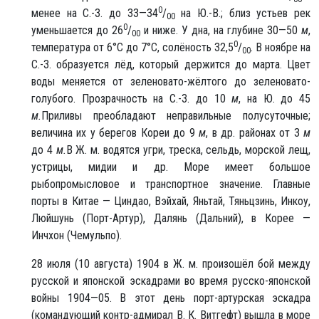
0
менее на С.-З. до 33—34
/
на Ю.-В.; близ устьев рек
00
0
уменьшается до 26
/
и ниже. У дна, на глубине 30—50
м
,
00
0
температура от 6°С до 7°С, солёность 32,5
/
. В ноябре на
00
С.-З. образуется лёд, который держится до марта. Цвет
воды меняется от зеленовато-жёлтого до зеленовато-
голубого. Прозрачность на С.-З. до 10
м
, на Ю. до 45
м.
Приливы преобладают неправильные полусуточные;
величина их у берегов Кореи до 9
м
, в др. районах от 3
м
до 4
м.
В Ж. м. водятся угри, треска, сельдь, морской лещ,
устрицы, мидии и др. Море имеет большое
рыбопромысловое и транспортное значение. Главные
порты в Китае — Циндао, Вэйхай, Яньтай, Тяньцзинь, Инкоу,
Люйшунь (Порт-Артур), Далянь (Дальний), в Корее —
Инчхон (Чемульпо).
28 июля (10 августа) 1904 в Ж. м. произошёл бой между
русской и японской эскадрами во время русско-японской
войны 1904—05. В этот день порт-артурская эскадра
(командующий контр-адмирал В. К. Витгефт) вышла в море