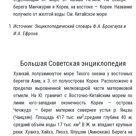
берега Манчжурии и Кореи, на востоке — Кореи. Название
получило от желтой воды. См. Китайское море.
Источник: Энциклопедический словарь Ф.А. Брокгауза и
И.А. Ефрона
Большая Советская энциклопедия
Хуанхай, полузамкнутое море Тихого океана у восточных
берегов Азии, к З. от полуострова Корея. Расположено в
пределах выровненной мелководной части материковой
отмели. На Ю. граничит с Восточно-Китайским морем по
линии юго-западная оконечность Кореи — острова
Чечжудо — берег материка севернее устья р. Янцзы
2
(Чанцзян). Площадь 417 тыс.
км
;
средняя глубина 40
м
;
3
средний объём воды 17 тыс.
км
.
В Ж. м. впадают крупные
реки: Хуанхэ, Хайхэ, Ляохэ, Ялуцзян (Амноккан). Берега на