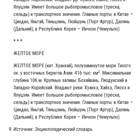
Ялуцзян. Имеет большое рыбопромысловое (треска,
сельдь) и транспортное значение. Главные порты: в Китае —
Циндао, Яньтай, Тяньцзинь, Люйшунь (Порт-Артур), Далянь
(Дальний), в Республике Корея — Инчхон (Чемульпо).
* * *
ЖЕЛТОЕ МОРЕ
ЖЕЛТОЕ МО́РЕ (кит. Хуанхай), полузамкнутое море Тихого
2
ок. у восточных берегов Азии. 416 тыс. км
. Максимальная
глубина 106 м. Крупные заливы: Бохайвань, Ляодунский и
Западно-Корейский. Впадают реки: Хуанхэ, Хайхэ, Ляохэ и
Ялуцзян. Имеет большое рыбопромысловое (треска,
сельдь) и транспортное значение. Главные порты: в Китае —
Циндао, Яньтай, Тяньцзинь, Люйшунь (Порт-Артур), Далянь
(Дальний), в Республике Корея — Инчхон (Чемульпо).
Источник: Энциклопедический словарь