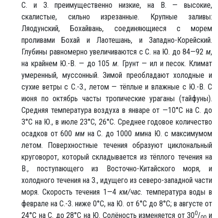
С. и З. преимущественно низкие, на В. — высокие,
скалистые, сильно изрезанные. Крупные заливы:
Ляодунский, Бохайвань, соединяющиеся с морем
проливами Бохай и Лаотешань, и Западно-Корейский.
Глубины равномерно увеличиваются с С. на Ю. до 84—92
м
,
на крайнем Ю.-В. — до 105
м.
Грунт — ил и песок. Климат
умеренный, муссонный. Зимой преобладают холодные и
сухие ветры с С.-З., летом — тёплые и влажные с Ю.-В. С
июня по октябрь часты тропические ураганы (тайфуны).
Средняя температура воздуха в январе от —10°С на С. до
3°С на Ю., в июле 23°С, 26°С. Среднее годовое количество
осадков от 600
мм
на С. до 1000
мм
на Ю. с максимумом
летом. Поверхностные течения образуют циклональный
круговорот, который складывается из тёплого течения на
В., поступающего из Восточно-Китайского моря, и
холодного течения на З., идущего из северо-западной части
моря. Скорость течения 1—4
км/час.
температура воды в
феврале на С.-З. ниже 0°С, на Ю. от 6°С до 8°С; в августе от
0
24°С на С. до 28°С на Ю. Солёность изменяется от 30
/
и
00