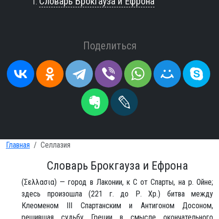
Словарь Брокгауза и Ефрона
Поделиться
Главная
Селлазия
Словарь Брокгауза и Ефрона
(Σελλασια) — город в Лаконии, к С от Спарты, на р. Ойне;
здесь произошла (221 г. до Р. Хр.) битва между
Клеоменом III Спартанским и Антигоном Досоном,
решившая судьбу Греции в смысле окончательного