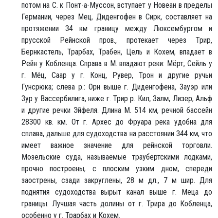
потом на С. к Понт-а-Муссон, вступает у Новеан в пределы
Германии, через Мец, Диденгофен в Сирк, составляет на
протяжении 34 км границу между Люксембургом и
прусской Рейнской пров., протекает через Трир,
Бернкастель, Трарбах, Трабен, Цель и Кохем, впадает в
Рейн у Кобленца. Справа в М. впадают реки: Мёрт, Сейль у
г. Мёц, Саар у г. Конц, Рувер, Трон и другие ручьи
Гунсрюка; слева р.: Орн выше г. Диденгофена, Зауэр или
Зур у Вассербилига, ниже г. Трир р. Кил, Залм, Лизер, Альф
и другие речки Эйфеля. Длина М. 514 км, речной бассейн
28300 кв. км. От г. Архес до Фруара река удобна для
сплава, дальше для судоходства на расстоянии 344 км, что
имеет важное значение для рейнской торговли.
Мозельские суда, называемые траубертскими лодками,
прочно построены, с плоским узким дном, спереди
заострены, сзади закруглены, 28 м дл., 7 м шир. Для
поднятия судоходства вырыт канал выше г. Меца до
границы. Лучшая часть долины от г. Трира до Кобленца,
особенно у г. Трарбах и Кохем.