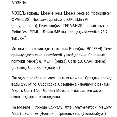
МОЗЕЛЬ
МО́ЗЕЛЬ (франц. Moselle, нем. Mosel), река во Франции(
см.
ФРАНЦИЯ), Люксембурге(
см.
ЛЮКСЕМБУРГ
(государство)), Германии(
см.
ГЕРМАНИЯ), левый приток
Рейна(
см.
РЕЙН). Длина 545 км, площадь бассейна 28,2
2
тыс. км
.
Истоки на юго-западных склонах Вогез(
см.
ВОГЕЗЫ). Течет
преимущественно в глубокой, узкой долине. Основные
притоки: Мерт(
см.
МЕРТ (река)), Саар(
см.
СААР (река))
(правые); Орн, Килль(левые).
Паводки с ноября по март, летняя межень. Средний расход
3
воды 290 м
/с. Судоходна. Соединена каналами с реками
Марна, Сона. ГЭС. Долина Мозеля — известный район
виноградарства и виноделия.
На Мозеле — города
Эпиналь
,
Туль
,
Понт-а-Мусон
, Мец(
см.
МЕЦ),
Тьонвиль
(Франция), Гревенмахер (Люксембург),