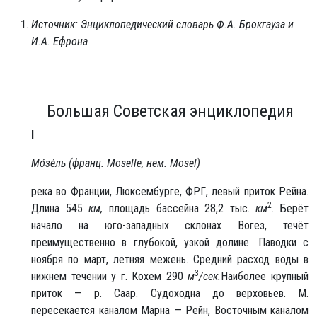
Источник: Энциклопедический словарь Ф.А. Брокгауза и
И.А. Ефрона
Большая Советская энциклопедия
I
Мо́зе́ль (франц. Moselle, нем. Mosel)
река во Франции, Люксембурге, ФРГ, левый приток Рейна.
2
Длина 545
км,
площадь бассейна 28,2 тыс.
км
. Берёт
начало на юго-западных склонах Вогез, течёт
преимущественно в глубокой, узкой долине. Паводки с
ноября по март, летняя межень. Средний расход воды в
3
нижнем течении у г. Кохем 290
м
/сек.
Наиболее крупный
приток — р. Саар. Судоходна до верховьев. М.
пересекается каналом Марна — Рейн, Восточным каналом