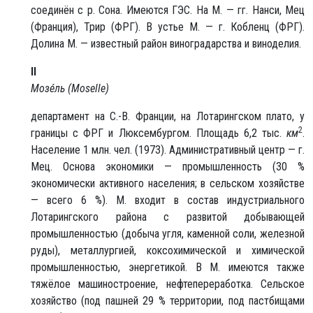
соединён с р. Сона. Имеются ГЭС. На М. — гг. Нанси, Мец
(Франция), Трир (ФРГ). В устье М. — г. Кобленц (ФРГ).
Долина М. — известный район виноградарства и виноделия.
II
Мозе́ль (Moselle)
департамент на С.-В. Франции, на Лотарингском плато, у
2
границы с ФРГ и Люксембургом. Площадь 6,2 тыс.
км
.
Население 1 млн. чел. (1973). Административный центр — г.
Мец. Основа экономики — промышленность (30 %
экономически активного населения; в сельском хозяйстве
— всего 6 %). М. входит в состав индустриального
Лотарингского района с развитой добывающей
промышленностью (добыча угля, каменной соли, железной
руды), металлургией, коксохимической и химической
промышленностью, энергетикой. В М. имеются также
тяжёлое машиностроение, нефтепереработка. Сельское
хозяйство (под пашней 29 % территории, под пастбищами