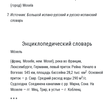
(
город
) Mosela
Источник: Большой испано-русский и русско-испанский
словарь
Энциклопедический словарь
Мо́зель
(франц. Moselle, нем. Mosel), река во Франции,
Люксембурге, Германии, левый приток Рейна. Начало в
2
Вогезах. 545 км, площадь бассейна 28,2 тыс. км
. Основной
3
приток — р. Саар. Средний расход воды 290 м
/с.
Судоходна. Соединена каналами с pp. Марна, Сона. На
Мозеле — гг. Мец, Трир; в устье — г. Кобленц.
* * *