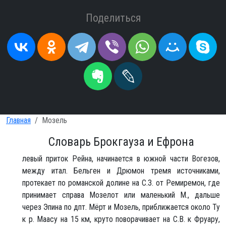
Поделиться
Главная
Мозель
Словарь Брокгауза и Ефрона
левый приток Рейна, начинается в южной части Вогезов,
между итал. Бельген и Дрюмон тремя источниками,
протекает по романской долине на С.З. от Ремиремон, где
принимает справа Мозелот или маленький М., дальше
через Эпина по дпт. Мёрт и Мозель, приближается около Ту
к р. Маасу на 15 км, круто поворачивает на С.В. к Фруару,