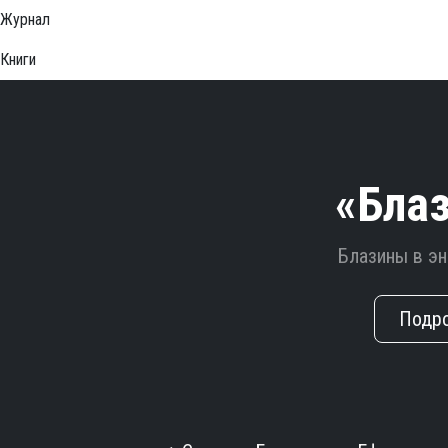
Журнал
Книги
«Бла
Блазины в э
Подр