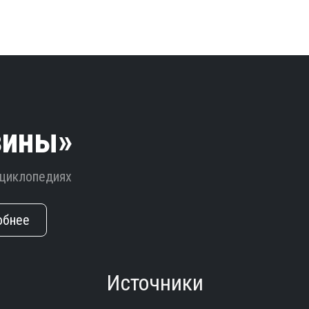
зины»
нциклопедиях
обнее
Источники