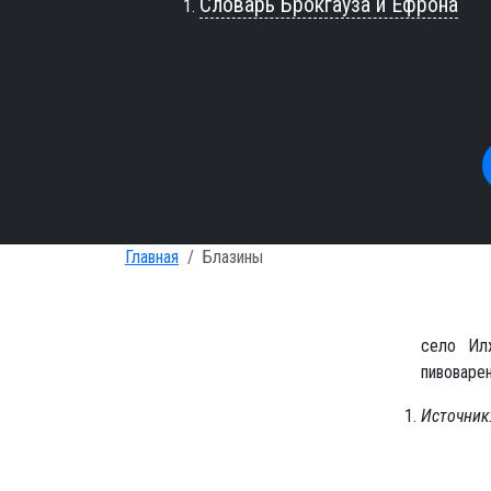
Словарь Брокгауза и Ефрона
Главная
Блазины
село Илж
пивоварен
Источник: