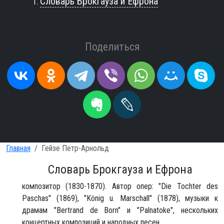
Словарь Брокгауза и Ефрона
Поделиться
Главная
Гейзе Петр-Арнольд
Словарь Брокгауза и Ефрона
композитор (1830-1870). Автор опер: "Die Tochter des
Paschas" (1869), "König u. Marschall" (1878), музыки к
драмам "Bertrand de Born" и "Palnatoke", нескольких
концертных композиций и народных песен.