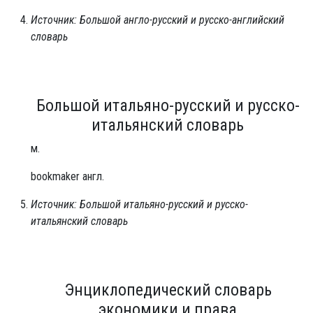
Источник: Большой англо-русский и русско-английский
словарь
Большой итальяно-русский и русско-
итальянский словарь
м.
bookmaker англ.
Источник: Большой итальяно-русский и русско-
итальянский словарь
Энциклопедический словарь
экономики и права