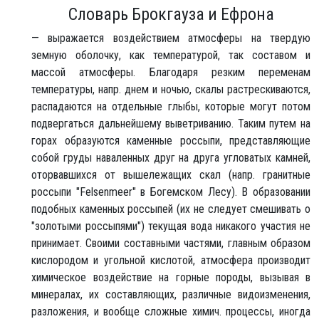
Словарь Брокгауза и Ефрона
— выражается воздействием атмосферы на твердую
земную оболочку, как температурой, так составом и
массой атмосферы. Благодаря резким переменам
температуры, напр. днем и ночью, скалы растрескиваются,
распадаются на отдельные глыбы, которые могут потом
подвергаться дальнейшему выветриванию. Таким путем на
горах образуются каменные россыпи, представляющие
собой груды наваленных друг на друга угловатых камней,
оторвавшихся от вышележащих скал (напр. гранитные
россыпи "Felsenmeer" в Богемском Лесу). В образовании
подобных каменных россыпей (их не следует смешивать о
"золотыми россыпями") текущая вода никакого участия не
принимает. Своими составными частями, главным образом
кислородом и угольной кислотой, атмосфера производит
химическое воздействие на горные породы, вызывая в
минералах, их составляющих, различные видоизменения,
разложения, и вообще сложные химич. процессы, иногда