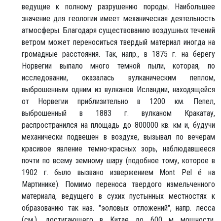
ведущие к полному разрушению породы. Наибольшее
значение для геологии имеет механическая деятельность
атмосферы. Благодаря существованию воздушных течений
ветром может переноситься твердый материал иногда на
громадные расстояния. Так, напр., в 1875 г. на берегу
Норвегии выпало много темной пыли, которая, по
исследовании, оказалась вулканическим пеплом,
выброшенным одним из вулканов Исландии, находящейся
от Норвегии приблизительно в 1200 км. Пепел,
выброшенный в 1883 г. вулканом Кракатау,
распространился на площадь до 800000 кв. км и, будучи
механически подвешен в воздухе, вызывал по вечерам
красивое явление темно-красных зорь, наблюдавшееся
почти по всему земному шару (подобное тому, которое в
1902 г. было вызвано извержением Mont Pel é на
Мартинике). Помимо переноса твердого измельченного
материала, ведущего в сухих пустынных местностях к
образованию так наз. "эоловых отложений", напр. лесса
(см.), достигающего в Китае до 600 м мощности,