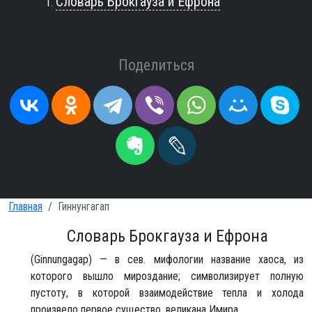
Словарь Брокгауза и Ефрона
Поделиться
Главная
Гиннунгагап
Словарь Брокгауза и Ефрона
(Ginnungagap) — в сев. мифологии название хаоса, из
которого вышло мироздание; символизирует полную
пустоту, в которой взаимодействие тепла и холода
произвело первое существо, великана Имира.