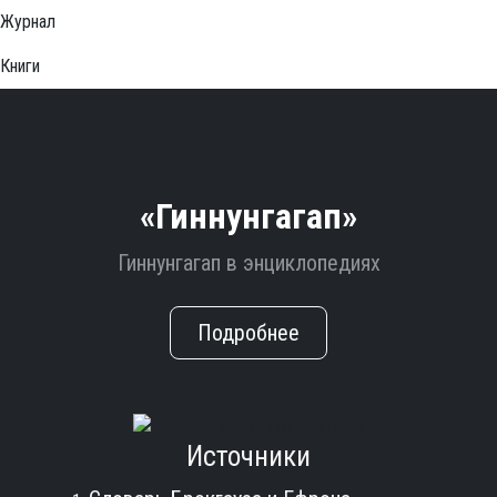
Журнал
Книги
«Гиннунгагап»
Гиннунгагап в энциклопедиях
Подробнее
Источники