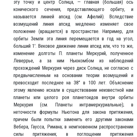
эту точку и центр Солнца, — главная (большая) ось
конического сечения, представляющего орбиту, и
называется линией апсид (см. Афелий). Вследствие
возмущений линия апсид медленно изменяет свое
положение (вращается) в пространстве. Например, для
орбиты Земли эта линия перемещается в год на угол,
больший 1'. Вековое движение линии апсид или, что то же,
изменение долготы П. планеты Меркурий, полученное
Леверрье, а за ним Ньюкомбом из наблюдений
прохождений Меркурия через диск Солнца, не согласно с
предвычисленным на основании теории возмущений и
превосходит последнее на 38" в 100 лет. Объяснение
этому явлению искали в существовании неизвестной нам
планеты или целого роя планетоидов внутри орбиты
Меркурия (см. Планеты интрамеркуриальные); в
неточности формулы Ньютона для закона притяжения,
причем были попытки заменить его другими законами
Вебера, Гаусса, Римана; в немгновенном распространении
силы притяжения; в поглощении притяжения