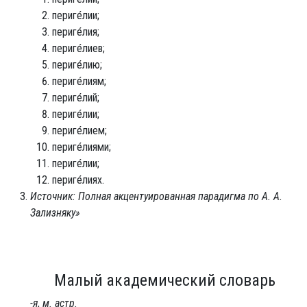
периге́лии;
периге́лия;
периге́лиев;
периге́лию;
периге́лиям;
периге́лий;
периге́лии;
периге́лием;
периге́лиями;
периге́лии;
периге́лиях.
Источник: Полная акцентуированная парадигма по А. А.
Зализняку»
Малый академический словарь
-я
,
м. астр.