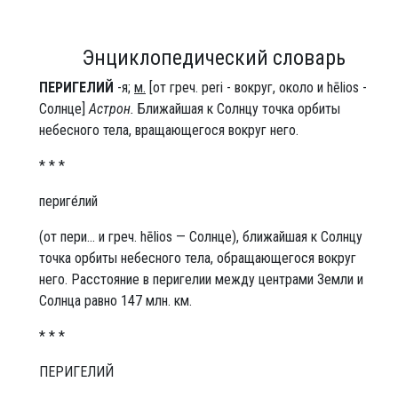
Энциклопедический словарь
ПЕРИГЕ́ЛИЙ
-я;
м.
[от греч. peri - вокруг, около и hēlios -
Солнце]
Астрон.
Ближайшая к Солнцу точка орбиты
небесного тела, вращающегося вокруг него.
* * *
периге́лий
(от пери... и греч. hēlios — Солнце), ближайшая к Солнцу
точка орбиты небесного тела, обращающегося вокруг
него. Расстояние в перигелии между центрами Земли и
Солнца равно 147 млн. км.
* * *
ПЕРИГЕЛИЙ