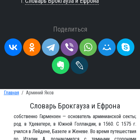
Словарь Брокгауза и Ефрона
Поделиться
Главная
Арминий Яков
Словарь Брокгауза и Ефрона
собственно Гармензен — основатель арминианской секты;
род. в Удеватере, в Южной Голландии, в 1560. С 1575 г.
учился в Лейдене, Базеле и Женеве. Во время путешествия
по Италии А. познакомился с темными сторонами