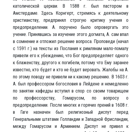
католической церкви. В 1588 г. был пастором в
Амстердаме. Здесь Корнгерт, стремясь к деятельному
христианству, предпринял строгую критику учения о
предопределении. А. поручено было опровергать это
учение. Принявшись за изучение этого догмата, А. сам впал
в сомнение и отложил решение вопроса. Проповеди (начал
с 1591 г.) на тексты из Послания к римлянам мало-помалу
привели его к убеждению, что Бог предопределяет одного
к блаженству, другого к погибели, потому что Ему заранее
известно, кто будет и кто не будет веровать. Жалобы на А.
по этому поводу не привели ни к какому решению. В 1603 г.
А. был профессором богословия в Лейдене и немедленно
по занятии кафедры вступил в спор со своим товарищем
по профессорству, Гомарусом, по вопросу о
предопределении. После многих и горячих прений в 1608 г.
в Гаге назначен был религиозный диспут перед
Генеральными штатами Голландии и Западной Фрисландии,
между Гомарусом и Арминием. Диспут не привел к