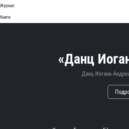
Журнал
Книги
«Данц Иога
Данц Иоганн-Андре
Подр