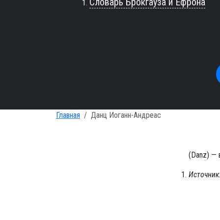
Словарь Брокгауза и Ефрона
Главная
Данц Иоганн-Андреас
(Danz) — 
Источник: