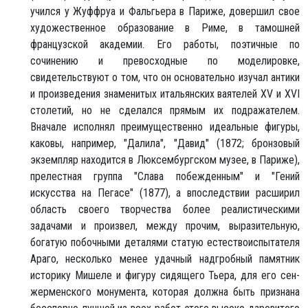
учился у Жуффруа и Фальгьера в Париже, довершил свое
художественное образование в Риме, в тамошней
французской академии. Его работы, поэтичные по
сочинению и превосходные по моделировке,
свидетельствуют о том, что он основательно изучал антики
и произведения знаменитых итальянских ваятелей XV и XVI
столетий, но не сделался прямым их подражателем.
Вначале исполнял преимущественно идеальные фигуры,
каковы, например, "Далила", "Давид" (1872; бронзовый
экземпляр находится в Люксембургском музее, в Париже),
прелестная группа "Слава побежденным" и "Гений
искусства на Пегасе" (1877), а впоследствии расширил
область своего творчества более реалистическими
задачами и произвел, между прочим, выразительную,
богатую побочными деталями статую естествоиспытателя
Араго, несколько менее удачный надгробный памятник
историку Мишеле и фигуру сидящего Тьера, для его сен-
жерменского монумента, которая должна быть признана